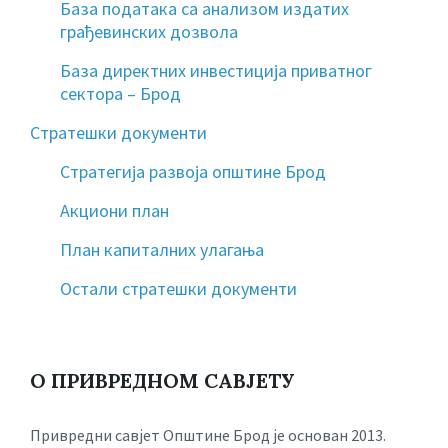
База података са анализом издатих
грађевинских дозвола
База директних инвестиција приватног
сектора – Брод
Стратешки документи
Стратегија развоја општине Брод
Акциони план
План капиталних улагања
Остали стратешки документи
О ПРИВРЕДНОМ САВЈЕТУ
Привредни савјет Општине Брод је основан 2013.