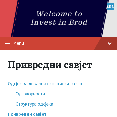
SRB
Menu
Привредни савјет
Oдсјек за локални економски развој
Одговорности
Структура одсјека
Привредни савјет