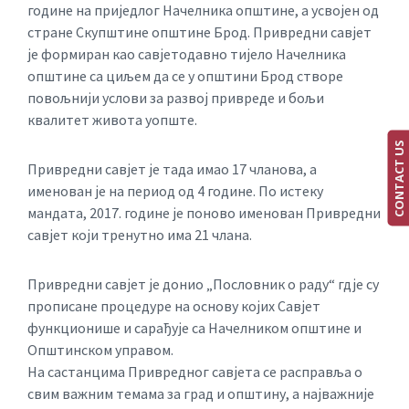
године на приједлог Начелника општине, а усвојен од
стране Скупштине општине Брод. Привредни савјет
је формиран као савјетодавно тијело Начелника
општине са циљем да се у општини Брод створе
повољнији услови за развој привреде и бољи
квалитет живота уопште.
CONTACT US
Привредни савјет је тада имао 17 чланова, а
именован је на период од 4 године. По истеку
мандата, 2017. године је поново именован Привредни
савјет који тренутно има 21 члана.
Привредни савјет је донио „Пословник о раду“ гдје су
прописане процедуре на основу којих Савјет
функционише и сарађује са Начелником општине и
Општинском управом.
На састанцима Привредног савјета се расправља о
свим важним темама за град и општину, а најважније