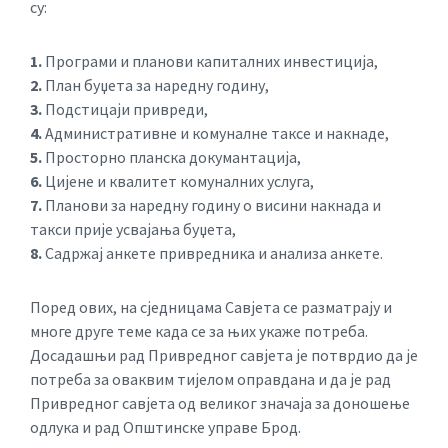
су:
1.
Програми и планови капиталних инвестиција,
2.
План буџета за наредну годину,
3.
Подстицаји привреди,
4.
Административне и комуналне таксе и накнаде,
5.
Просторно планска докумантација,
6.
Цијене и квалитет комуналних услуга,
7.
Планови за наредну годину о висини накнада и
такси прије усвајања буџета,
8.
Садржај анкете привредника и анализа анкете.
Поред ових, на сједницама Савјета се разматрају и
многе друге теме када се за њих укаже потреба.
Досадашњи рад Привредног савјета је потврдио да је
потреба за оваквим тијелом оправдана и да је рад
Привредног савјета од великог значаја за доношење
одлука и рад Општинске управе Брод.