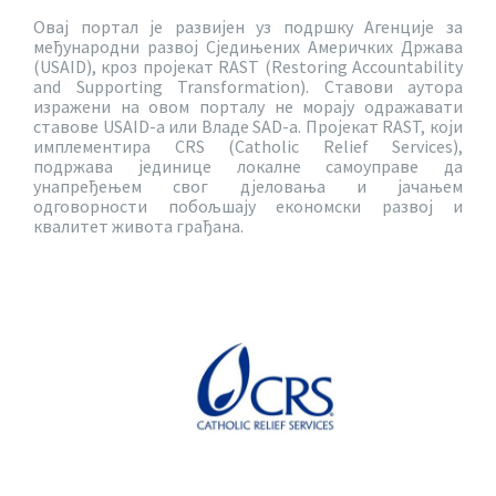
Овај портал је развијен уз подршку Агенције за
међународни развој Сједињених Америчких Држава
(USAID), кроз пројекат RAST (Restoring Accountability
and Supporting Transformation). Ставови аутора
изражени на овом порталу не морају одражавати
ставове USAID-a или Владе SAD-a. Пројекат RAST, који
имплементира CRS (Catholic Relief Services),
подржава јединице локалне самоуправе да
унапређењем свог дјеловања и јачањем
одговорности побољшају економски развој и
квалитет живота грађана.