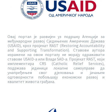
Овај портал је развијен уз подршку Агенције за
међународни развој Сједињених Америчких Држава
(USAID), кроз пројекат RAST (Restoring Accountability
and Supporting Transformation). Ставови аутора
изражени на овом порталу не морају одражавати
ставове USAID-a или Владе SAD-a. Пројекат RAST, који
имплементира CRS (Catholic Relief Services),
подржава јединице локалне самоуправе да
унапређењем свог дјеловања и јачањем
одговорности побољшају економски развој и
квалитет живота грађана.