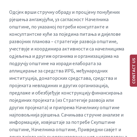
Одсјек врши стручну обраду и процјену понуђених
рјешења ангажујући, уз сагласност Начелника
општине, по указаној потреби консултанте и
консултантске куће за поједина питања и дијелове
развојних планова – стратегије развоја општине,
учествује и координира активности са начелницима
одјељења и другим органима и организацијама на
CONTACT US
подручју општине на изради елабората за
аплицирање за средства ИРБ, међународних
институција, донаторских средстава, средства и
пројеката невладиних и других организација,
предлаже и обезбјеђује конструкцију финансирања
појединих пројеката (из Стратегије развоја или
других пројеката) и припрема Начелнику општине
најповољнија рјешења. Сачињава стручне анализе и
информације, извјештаје за потребе Скупштине
општине, Начелника општине, Привредни савјет и
друга тијела која су организована у циљу сагледавања