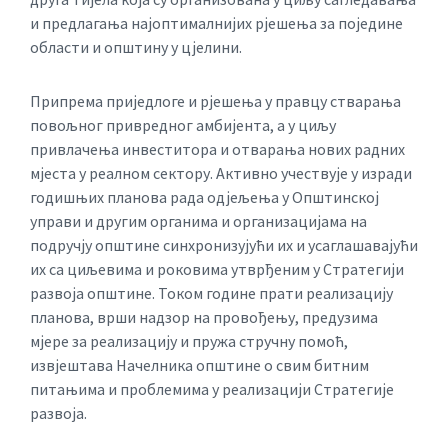
и предлагања најоптималнијих рјешења за поједине
области и општину у цјелини.
Припрема приједлоге и рјешења у правцу стварања
повољног привредног амбијента, а у циљу
привлачења инвеститора и отварања нових радних
мјеста у реалном сектору. Активно учествује у изради
годишњих планова рада одјељења у Општинској
управи и другим органима и организацијама на
подручју општине синхронизујући их и усаглашавајући
их са циљевима и роковима утврђеним у Стратегији
развоја општине. Током године прати реализацију
планова, врши надзор на провођењу, предузима
мјере за реализацију и пружа стручну помоћ,
извјештава Начелника општине о свим битним
питањима и проблемима у реализацији Стратегије
развоја.