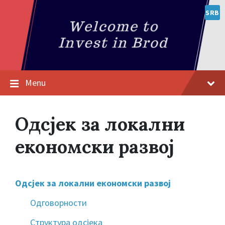
SRB
Menu
Oдсјек за локални
економски развој
Oдсјек за локални економски развој
Одговорности
Структура одсјека