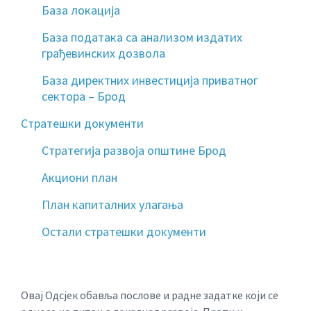
База локација
База података са анализом издатих
грађевинских дозвола
База директних инвестиција приватног
сектора – Брод
Стратешки документи
Стратегија развоја општине Брод
Акциони план
План капиталних улагања
Остали стратешки документи
Овај Одсјек обавља послове и радне задатке који се