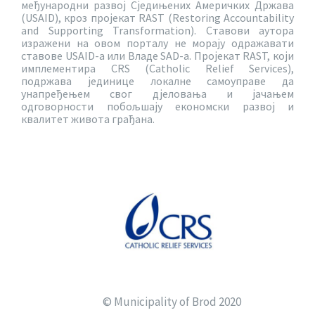
међународни развој Сједињених Америчких Држава
(USAID), кроз пројекат RAST (Restoring Accountability
and Supporting Transformation). Ставови аутора
изражени на овом порталу не морају одражавати
ставове USAID-a или Владе SAD-a. Пројекат RAST, који
имплементира CRS (Catholic Relief Services),
подржава јединице локалне самоуправе да
унапређењем свог дјеловања и јачањем
одговорности побољшају економски развој и
квалитет живота грађана.
© Municipality of Brod 2020