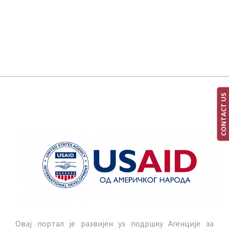
CONTACT US
Овај портал је развијен уз подршку Агенције за