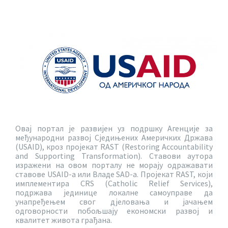
Овај портал је развијен уз подршку Агенције за
међународни развој Сједињених Америчких Држава
(USAID), кроз пројекат RAST (Restoring Accountability
and Supporting Transformation). Ставови аутора
изражени на овом порталу не морају одражавати
ставове USAID-a или Владе SAD-a. Пројекат RAST, који
имплементира CRS (Catholic Relief Services),
подржава јединице локалне самоуправе да
унапређењем свог дјеловања и јачањем
одговорности побољшају економски развој и
квалитет живота грађана.