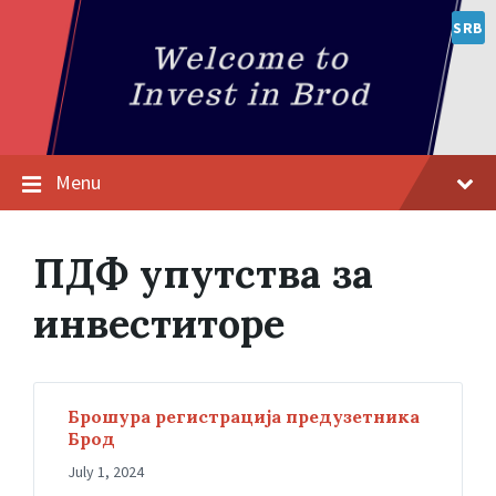
SRB
Menu
ПДФ упутства за
инвеститоре
Брошура регистрација предузетника
Брод
July 1, 2024