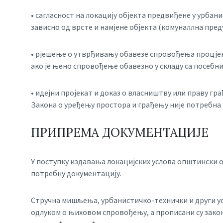
• сагласност на локацију објекта предвиђене у урба
зависно од врсте и намјене објекта (комуналлна пре
• рјешење о утврђивању обавезе спровођења процјен
ако је њено спровођење обавезно у складу са посебн
• идејни пројекат и доказ о власништву или праву гр
Закона о уређењу простора и грађењу није потребна
ПРИПРЕМА ДОКУМЕНТАЦИЈЕ
У поступку издавања локацијских услова општински 
потребну документацију.
Стручна мишљења, урбанистичко-технички и други ус
одлуком о њиховом спровођењу, а прописани су зако