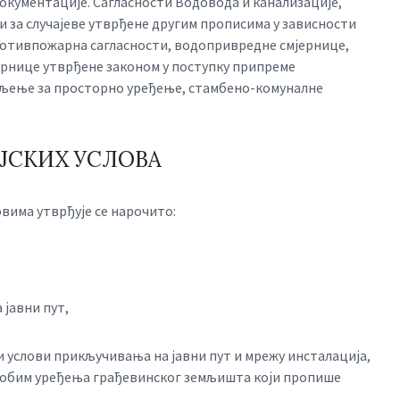
окументације. Сагласности Водовода и канализације,
и за случајеве утврђене другим прописима у зависности
(противпожарна сагласности, водопривредне смјернице,
мјернице утврђене законом у поступку припреме
ељење за просторно уређење, стамбено-комуналне
ЈСКИХ УСЛОВА
има утврђује се нарочито:
 јавни пут,
и услови прикључивања на јавни пут и мрежу инсталација,
и обим уређења грађевинског земљишта који пропише