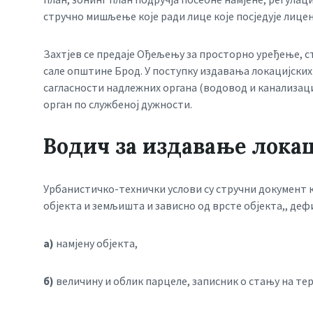
стручно мишљење које ради лице које посједује лице
Захтјев се предаје Ођељењу за просторно уређење, с
сале општине Брод. У поступку издавања локацијски
сагласности надлежних органа (водовод и канализациј
орган по службеној дужности.
Водич за издавање локац
Урбанистичко-технички услови су стручни документ 
објекта и земљишта и зависно од врсте објекта,, деф
а)
намјену објекта,
б)
величину и облик парцеле, записник о стању на те