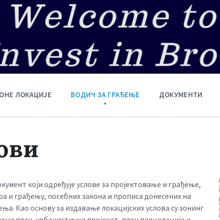
ОНЕ ЛОКАЦИЈЕ
ВОДИЧ ЗА ГРАЂЕЊЕ
ДОКУМЕНТИ
ови
кумент који одређује услове за пројектовање и грађење,
ора и грађењу, посебних закона и прописа донесених на
ња. Као основу за издавање локацијских услова су зонинг
иони план, урбанистички пројекат, план парцелације и