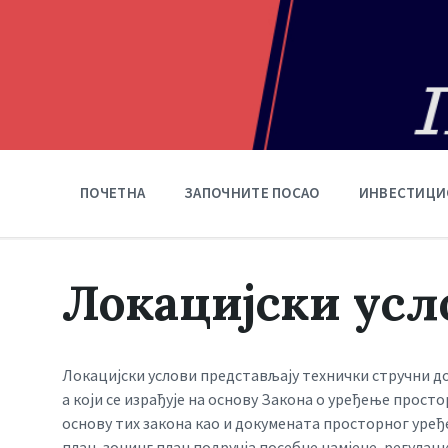
ПОЧЕТНА
ЗАПОЧНИТЕ ПОСАО
ИНВЕСТИЦИ
Локацијски усл
Локацијски услови представљају технички стручни до
а који се израђује на основу Закона о уређење прост
основу тих закона као и докумената просторног уређе
план, зонинг план подручја посебне намјене, регулац