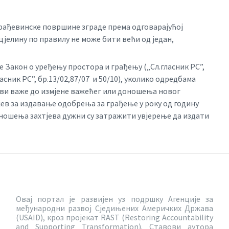
грађевинске површине зграде према одговарајућој
јелину по правилу не може бити већи од један,
е Закон о уређењу простора и грађењу („Сл.гласник РС”,
асник РС”, бр.13/02,87/07 и 50/10), уколико одредбама
лови важе до измјене важећег или доношења новог
јев за издавање одобрења за грађење у року од годину
дношења захтјева дужни су затражити увјерење да издати
Овај портал је развијен уз подршку Агенције за
међународни развој Сједињених Америчких Држава
(USAID), кроз пројекат RAST (Restoring Accountability
and Supporting Transformation). Ставови аутора