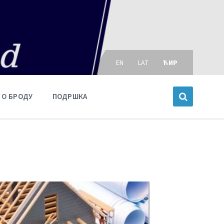
Choose
language:
EN
LAT
ЋИР
О БРОДУ
ПОДРШКА