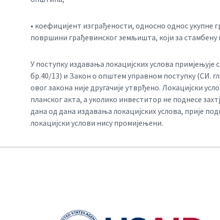
• коефицијент изграђености, односно однос укупне 
површини грађевинског земљишта, који за стамбену ц
У поступку издавања локацијских услова примјењује с
бр.40/13) и Закон о општем управном поступку (СИ. гл
овог закона није другачије утврђено. Локацијски ус
планског акта, а уколико инвеститор не поднесе захт
дана од дана издавања локацијских услова, прије по
локацијски услови нису промијењени.