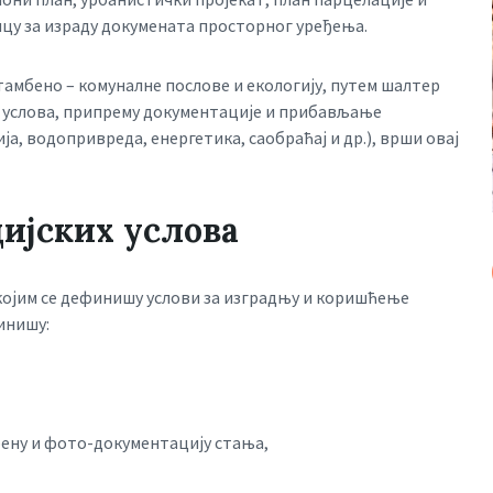
нцу за израду докумената просторног уређења.
тамбено – комуналне послове и екологију, путем шалтер
х услова, припрему документације и прибављање
а, водопривреда, енергетика, саобраћај и др.), врши овај
ијских услова
којим се дефинишу услови за изградњу и коришћење
инишу:
рену и фото-документацију стања,