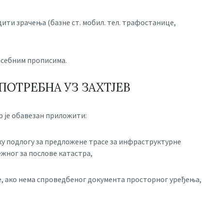
ити зрачења (базне ст. мобил. тел. трафостанице,
посебним прописима.
ОТРЕБНА УЗ ЗАХТЈЕВ
р је обавезан приложити:
ску подлогу за предложене трасе за инфраструктурне
ежног за послове катастра,
е, ако нема спроведбеног документа просторног уређења,