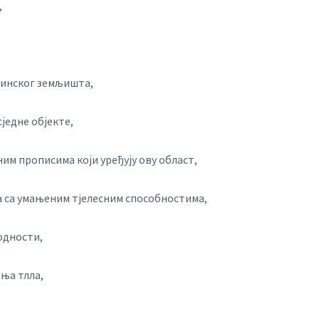
,
винског земљишта,
сједне објекте,
им прописима који уређују ову област,
 са умањеним тјелесним способностима,
одности,
ња тлла,