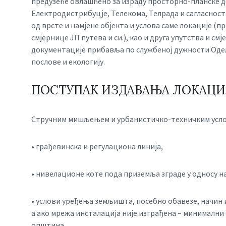
предузеће овлашћено за израду просторно-планске д
Електродистрибуцје, Телекома, Телрада и сагласност
од врсте и намјене објекта и услова саме локације 
смјернице ЈП путева и си.), као и друга упутства и с
документације прибавља по службеној дужности Од
послове и екологију.
ПОСТУПАК ИЗДАВАЊА ЛОКАЦИ
Стручним мишљењем и урбанистичко-техничким услов
• грађевинска и регулациона линија,
• нивелационе коте пода приземља зграде у односу на
• услови уређења земљишта, посебно обавезе, начин 
а ако мрежа инсталација није изграђена – минималн
општина,