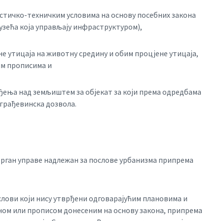
нистичко-техничким условима на основу посебних закона
дузећа која управљају инфраструктуром),
е утицаја на животну средину и обим процјене утицаја,
им прописима и
ађења над земљиштем за објекат за који према одредбама
 грађевинска дозвола.
орган управе надлежан за послове урбанизма припрема
лови који нису утврђени одговарајућим плановима и
ном или прописом донесеним на основу закона, припрема