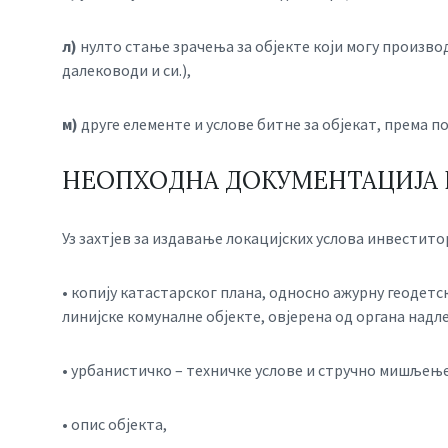
л)
нулто стање зрачења за објекте који могу производ
далеководи и си.),
м)
друге елементе и услове битне за објекат, према 
НЕОПХОДНА ДОКУМЕНТАЦИЈА П
Уз захтјев за издавање локацијских услова инвестито
• копију катастарског плана, односно ажурну геодет
линијске комуналне објекте, овјерена од органа надл
• урбанистичко – техничке услове и стручно мишљењ
• опис објекта,