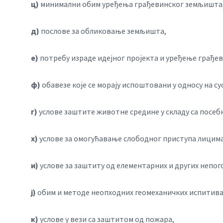
ц)
минимални обим уређења грађевинског земљишта
д)
послове за обликовање земљишта,
е)
потребу израде идејног пројекта и уређење грађе
ф)
обавезе које се морају испоштовани у односу на су
г)
услове заштите животне средине у складу са посебн
х)
услове за омогућавање слободног приступа лицима
и)
услове за заштиту од елементарних и других непог
ј)
обим и методе неопходних геомеханичких испитива
к)
услове у вези са заштитом од пожара,