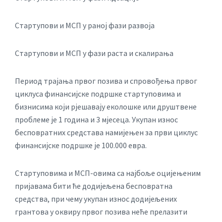
Стартупови и МСП у раној фази развоја
Стартупови и МСП у фази раста и скалирања
Период трајања првог позива и спровођења првог
циклуса финансијске подршке стартуповима и
бизнисима који рјешавају еколошке или друштвене
проблеме је 1 година и 3 мјесеца. Укупан износ
бесповратних средстава намијењен за први циклус
финансијске подршке је 100.000 евра.
Стартуповима и МСП-овима са најбоље оцијењеним
пријавама бити ће додијељена бесповратна
средства, при чему укупан износ додијељених
грантова у оквиру првог позива неће прелазити