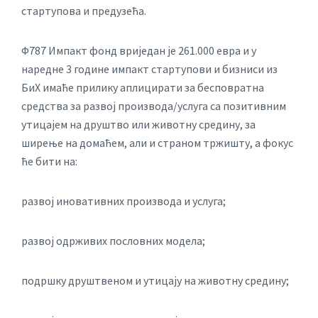
стартупова и предузећа.
Ф787 Импакт фонд вриједан је 261.000 евра и у
наредне 3 године импакт стартупови и бизниси из
БиХ имаће прилику аплицирати за бесповратна
средства за развој производа/услуга са позитивним
утицајем на друштво или животну средину, за
ширење на домаћем, али и страном тржишту, а фокус
ће бити на:
развој иновативних производа и услуга;
развој одрживих пословних модела;
подршку друштвеном и утицају на животну средину;