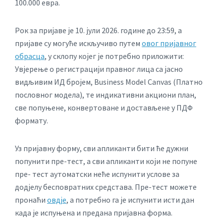
100.000 евра.
Рок за пријаве је 10. јули 2026. године до 23:59, а
пријаве су могуће искључиво путем
овог пријавног
обрасца
, у склопу којег је потребно приложити:
Увјерење о регистрацији правног лица са јасно
видљивим ИД бројем, Business Model Canvas (Платно
пословног модела), те индикативни акциони план,
све попуњене, конвертоване и достављене у ПДФ
формату.
Уз пријавну форму, сви апликанти бити ће дужни
попунити пре-тест, а сви апликанти који не попуне
пре- тест аутоматски неће испунити услове за
дод‌јелу бесповратних средстава. Пре-тест можете
пронаћи
овд‌је
, а потребно га је испунити исти дан
када је испуњена и предана пријавна форма.