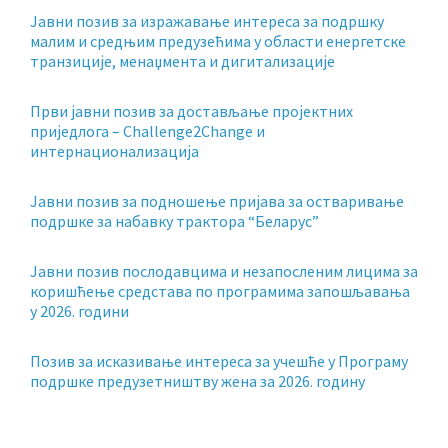
Jавни позив за изражавање интереса за подршку
малим и средњим предузећима у области енергетске
транзиције, менаџмента и дигитализације
Први јавни позив за достављање пројектних
приједлога – Challenge2Change и
интернационализација
Јавни позив за подношење пријава за остваривање
подршке за набавку трактора “Беларус”
Јавни позив послодавцима и незапосленим лицима за
коришћење средстава по програмима запошљавања
у 2026. години
Позив за исказивање интереса за учешће у Програму
подршке предузетништву жена за 2026. годину