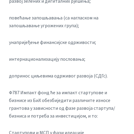
развој зелених и дигиталних рјешења;
повећање запошљавања (са нагласком на
запошљавање угрожених група);
унапријеђење финансијске одрживости;
интернационализацију пословања;
допринос циљевима одрживог развоја (СДГс).
Ф787 Импакт фонд ће за импакт стартупове и
бизнисе из БиХ обезбиједити различите износе
грантова у зависности од фазе развоја стартупа/
бизниса и потреба за инвестицијом, и то:
Стартупови и МСП у фази идеације