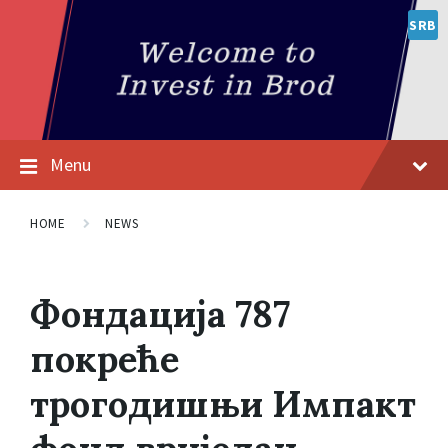
SRB
Menu
HOME
NEWS
Фондација 787
покреће
трогодишњи Импакт