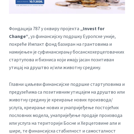
Фондација 787 у оквиру пројекта
„Invest for
Change“
, уз финансијску подршку Еуропске уније,
покреће Импакт фонд базиран на грантовима и
намијењен је суфинансирању босанскохерцеговачких
стартупова и бизниса који имају јасан позитиван
утицај на друштво и/или животну средину.
Главни циљеви финансијске подршке стартуповима и
предузећима са позитивним утицајем на друштво или
животну средину је креирање нових производа/
услуга, креирање нових и унапријеђење постојећих
пословних модела, унапријеђење продаје производа
или услуга на територији Босне и Херцеговине али и
шире, те финансијска стабилност и самосталност