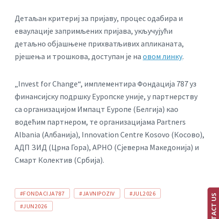
Детаљан критериј за пријаву, процес одабира и
еваулације запримљених пријава, укључујући
детаљно објашњене прихватљивих апликаната,
рјешења и трошкова, доступан је на
овом линку
.
„Invest for Change“, имплементира Фондација 787 уз
финансијску подршку Еуропске уније, у партнерству
са организацијом Импацт Еуропе (Белгија) као
водећим партнером, те организацијама Partners
Albania (Албанија), Innovation Centre Kosovo (Косово),
АДП ЗИД (Црна Гора), АРНО (Сјеверна Македонија) и
Смарт Колектив (Србија).
TAGS:
#FONDACIJA787
#JAVNIPOZIV
#JUL2026
CONTACT US
#JUN2026