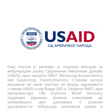
Овај портал је развијен уз подршку Агенције за
међународни развој Сједињених Америчких Држава
(USAID), кроз пројекат RAST (Restoring Accountability
and Supporting Transformation). Ставови аутора
изражени на овом порталу не морају одражавати
ставове USAID-a или Владе SAD-a. Пројекат RAST, који
имплементира CRS (Catholic Relief Services),
подржава јединице локалне самоуправе да
унапређењем свог дјеловања и јачањем
одговорности побољшају економски развој и