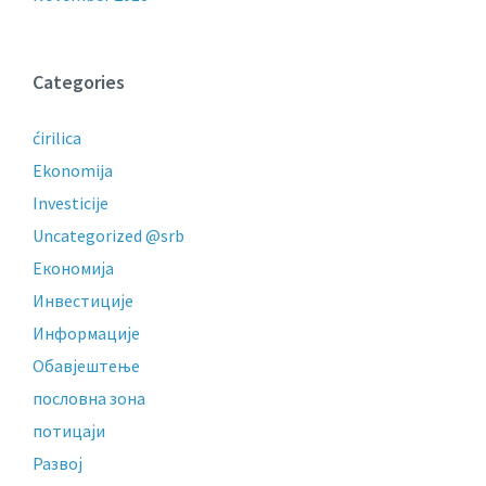
Categories
ćirilica
Ekonomija
Investicije
Uncategorized @srb
Економија
Инвестиције
Информације
Обавјештење
пословнa зонa
потицаји
Развој