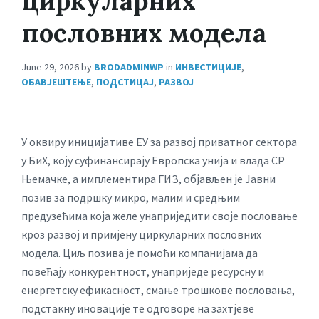
циркуларних
пословних модела
June 29, 2026
by
BRODADMINWP
in
ИНВЕСТИЦИЈЕ
,
ОБАВЈЕШТЕЊЕ
,
ПОДСТИЦАЈ
,
РАЗВОЈ
У оквиру иницијативе ЕУ за развој приватног сектора
у БиХ, коју суфинансирају Европска унија и влада СР
Њемачке, а имплементира ГИЗ, објављен је Јавни
позив за подршку микро, малим и средњим
предузећима која желе унаприједити своје пословање
кроз развој и примјену циркуларних пословних
модела. Циљ позива је помоћи компанијама да
повећају конкурентност, унаприједе ресурсну и
енергетску ефикасност, смање трошкове пословања,
подстакну иновације те одговоре на захтјеве