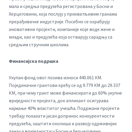
мала и средња предузећа регистрована у Босни и
Херцеговини, која послују у прихватљивим гранама
прерађивачке индустрије. Посебно се охрабрују
иновативни пројекти, компаније које воде жене и
млади, као и предузећа која остварују сарадњу са
средњим стручним школама.
Финансијска подршка
Укупан фонд овог позива износи 440.061 КМ.
Појединачни грантови крећу се од 9.779 КМ до 29.337
КМ, при чему грант може финансирати до 60% укупне
вриједности пројекта, док апликант осигурава
најмање 40% властитог учешћа. Подржани пројекти
требају показати јасан допринос конкурентности
предузећа, заштити околиша и развоју одрживијих
ланаца вриједности у Босни и Херцеговини.