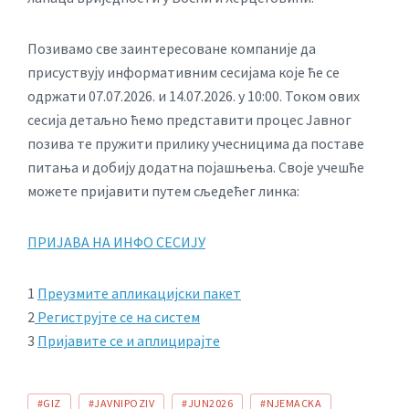
Позивамо све заинтересоване компаније да
присуствују информативним сесијама које ће се
одржати 07.07.2026. и 14.07.2026. у 10:00. Током ових
сесија детаљно ћемо представити процес Јавног
позива те пружити прилику учесницима да поставе
питања и добију додатна појашњења. Своје учешће
можете пријавити путем сљедећег линка:
ПРИЈАВА НА ИНФО СЕСИЈУ
1
Преузмите апликацијски пакет
2
Региструјте се на систем
3
Пријавите се и аплицирајте
TAGS:
#GIZ
#JAVNIPOZIV
#JUN2026
#NJEMACKA