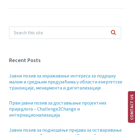
Recent Posts
Jавни позив за изражавање интереса за подршку
малим и средњим предузећима у области енергетске
транзиције, менаџмента и дигитализације
CONTACT US
Први јавни позив за достављање пројектних
приједлога – Challenge2Change и
интернационализација
Јавни позив за подношење пријава за остваривање