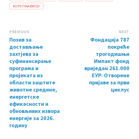
#OPSTINABROD
PREVIOUS
NEXT
Позив за
Фондација 787
достављање
покреће
захтјева за
трогодишњи
суфинансирање
Импакт фонд
програма и
вриједан 261.000
пројеката из
ЕУР: Отворене
области заштите
пријаве за први
животне средине,
циклус
енергетске
ефикасности и
обновљивих извора
енергије за 2026.
годину