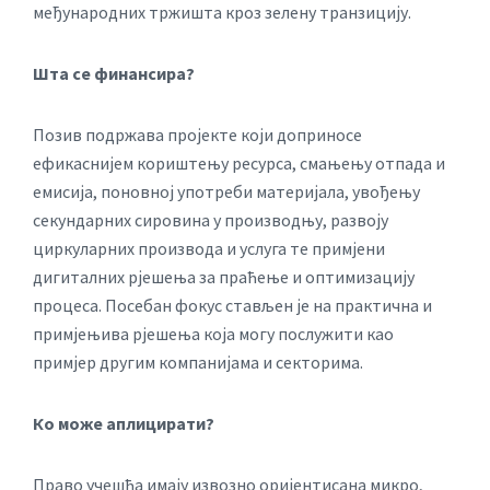
међународних тржишта кроз зелену транзицију.
Шта се финансира?
Позив подржава пројекте који доприносе
ефикаснијем кориштењу ресурса, смањењу отпада и
емисија, поновној употреби материјала, увођењу
секундарних сировина у производњу, развоју
циркуларних производа и услуга те примјени
дигиталних рјешења за праћење и оптимизацију
процеса. Посебан фокус стављен је на практична и
примјењива рјешења која могу послужити као
примјер другим компанијама и секторима.
Ко може аплицирати?
Право учешћа имају извозно оријентисана микро,