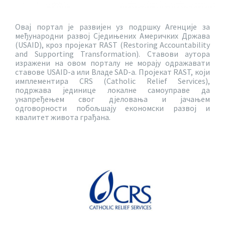
Овај портал је развијен уз подршку Агенције за
међународни развој Сједињених Америчких Држава
(USAID), кроз пројекат RAST (Restoring Accountability
and Supporting Transformation). Ставови аутора
изражени на овом порталу не морају одражавати
ставове USAID-a или Владе SAD-a. Пројекат RAST, који
имплементира CRS (Catholic Relief Services),
подржава јединице локалне самоуправе да
унапређењем свог дјеловања и јачањем
одговорности побољшају економски развој и
квалитет живота грађана.