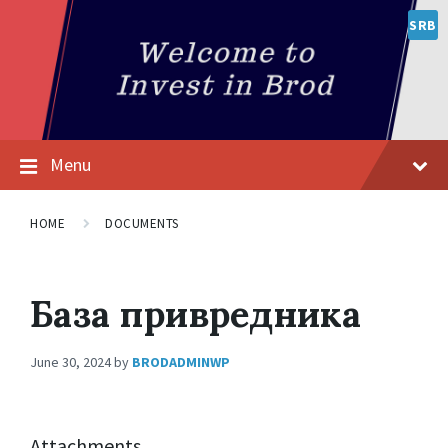
SRB
Menu
HOME
DOCUMENTS
База привредника
June 30, 2024
by
BRODADMINWP
Attachments