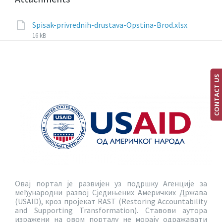
Spisak-privrednih-drustava-Opstina-Brod.xlsx
16 kB
CONTACT US
Овај портал је развијен уз подршку Агенције за
међународни развој Сједињених Америчких Држава
(USAID), кроз пројекат RAST (Restoring Accountability
and Supporting Transformation). Ставови аутора
изражени на овом порталу не морају одражавати