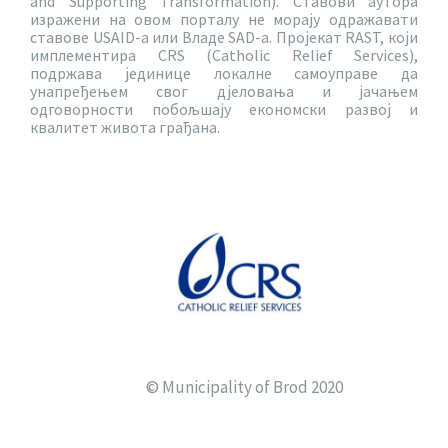
and Supporting Transformation). Ставови аутора
изражени на овом порталу не морају одражавати
ставове USAID-a или Владе SAD-a. Пројекат RAST, који
имплементира CRS (Catholic Relief Services),
подржава јединице локалне самоуправе да
унапређењем свог дјеловања и јачањем
одговорности побољшају економски развој и
квалитет живота грађана.
© Municipality of Brod 2020