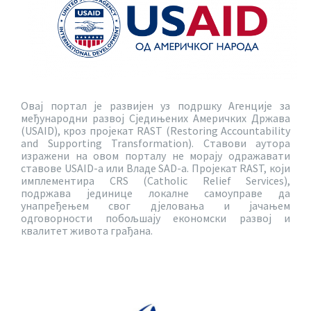
Овај портал је развијен уз подршку Агенције за
међународни развој Сједињених Америчких Држава
(USAID), кроз пројекат RAST (Restoring Accountability
and Supporting Transformation). Ставови аутора
изражени на овом порталу не морају одражавати
ставове USAID-a или Владе SAD-a. Пројекат RAST, који
имплементира CRS (Catholic Relief Services),
подржава јединице локалне самоуправе да
унапређењем свог дјеловања и јачањем
одговорности побољшају економски развој и
квалитет живота грађана.