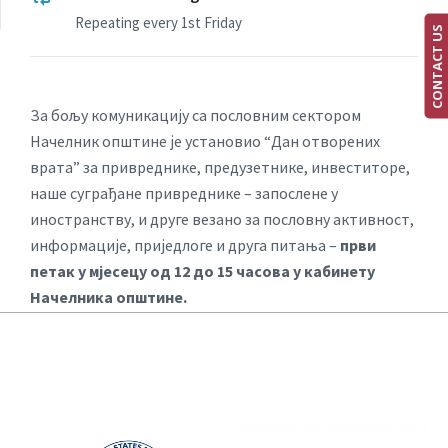
Repeating every 1st Friday
CONTACT US
За бољу комуникацију са пословним сектором
Начелник општине је установио “Дан отворених
врата” за привреднике, предузетнике, инвеститоре,
наше суграђане привреднике – запослене у
иностранству, и друге везано за пословну активност,
информације, приједлоге и друга питања –
први
петак у мјесецу од 12 до 15 часова у кабинету
Начелника општине.