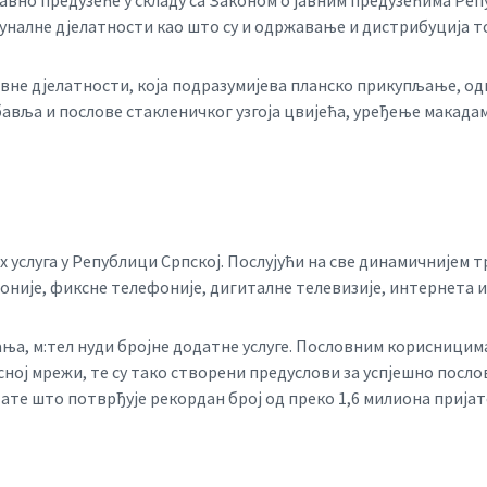
авно предузеће у складу са Законом о јавним предузећима Реп
муналне дјелатности као што су и одржавање и дистрибуција 
вне дјелатности, која подразумијева планско прикупљање, о
вља и послове стакленичког узгоја цвијећа, уређење макадам
 услуга у Републици Српској. Послујући на све динамичнијем 
није, фиксне телефоније, дигиталне телевизије, интернета и
ња, м:тел нуди бројне додатне услуге. Пословним корисницим
сној мрежи, те су тако створени предуслови за успјешно посло
тате што потврђује рекордан број од преко 1,6 милиона пријат