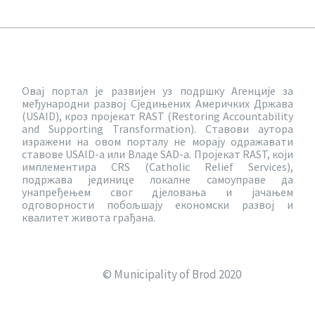
Овај портал је развијен уз подршку Агенције за
међународни развој Сједињених Америчких Држава
(USAID), кроз пројекат RAST (Restoring Accountability
and Supporting Transformation). Ставови аутора
изражени на овом порталу не морају одражавати
ставове USAID-a или Владе SAD-a. Пројекат RAST, који
имплементира CRS (Catholic Relief Services),
подржава јединице локалне самоуправе да
унапређењем свог дјеловања и јачањем
одговорности побољшају економски развој и
квалитет живота грађана.
© Municipality of Brod 2020