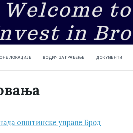
ОНЕ ЛОКАЦИЈЕ
ВОДИЧ ЗА ГРАЂЕЊЕ
ДОКУМЕНТИ
овања
нада општинске управе Брод