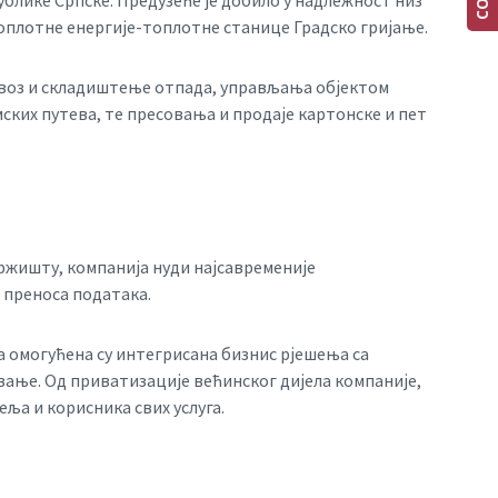
ублике Српске. Предузеће је добило у надлежност низ
топлотне енергије-топлотне станице Градско гријање.
двоз и складиштење отпада, управљања објектом
ских путева, те пресовања и продаје картонске и пет
тржишту, компанија нуди најсавременије
 преноса података.
а омогућена су интегрисана бизнис рјешења са
вање. Од приватизације већинског дијела компаније,
еља и корисника свих услуга.