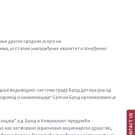
ање других сродних услуга на
има, уз стално унапрјеђење квалитета понуђених
адња водоводног система града Брод датира још од
одовод и канализација“ Српски Брод организовано је
CONTACT US
зација” а.д. Брод и Комуналног предузећа
вано као затворено једночлано акционарско друштво,