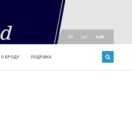
Choose
language:
EN
LAT
ЋИР
О БРОДУ
ПОДРШКА