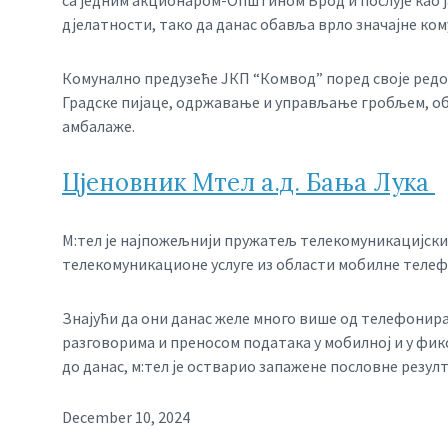
са једним акционаром-Општином Брод и послује као ј
дјелатности, тако да данас обавља врло значајне ко
Комунално предузеће ЈКП “Комвод” поред своје редо
Градске пијаце, одржавање и управљање гробљем, оба
амбалаже.
Цјеновник Мтел а.д. Бања Лука
М:тел је најпожељнији пружатељ телекомуникацијских
телекомуникационе услуге из области мобилне телефо
Знајући да они данас желе много више од телефонира
разговорима и преносом података у мобилној и у фик
до данас, м:тел је остварио запажене пословне резул
December 10, 2024