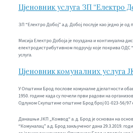
Цјеновник услуга ЗП “Електро Доб
ЗП “Електро Добој” а.д. Добој послује као једно је о
Мисија Електро Добоја је поуздана и континуална дис
електродистрибутивном подручју које покрива ОДС “Е
услуга.
Цјеновник комуналних услуга Ј
У Општини Брод послове комуналне дјелатности обав
1950. године када су почели први радови на организ
Одлуком Скупштине општине Брод број 01-023-56/97 од
Данашњи ЈКП „Комвод“ а. д. Брод је основан на осно
“Комуналац” а.д. Брод закљученог дана 29.3.2019. г