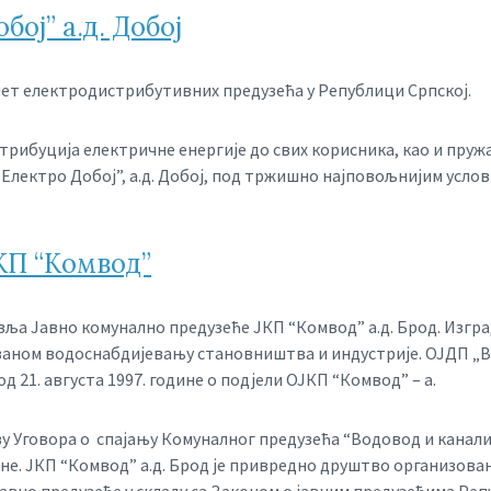
ој” а.д. Добој
д пет електродистрибутивних предузећа у Републици Српској.
трибуција електричне енергије до свих корисника, као и пруж
лектро Добој”, а.д. Добој, под тржишно најповољнијим услов
КП “Комвод”
ља Јавно комунално предузеће ЈКП “Комвод” а.д. Брод. Изгр
ованом водоснабдијевању становништва и индустрије. ОЈДП „В
 21. августа 1997. године о подјели ОЈКП “Комвод” – а.
ву Уговора о спајању Комуналног предузећа “Водовод и канали
одине. ЈКП “Комвод” а.д. Брод је привредно друштво организо