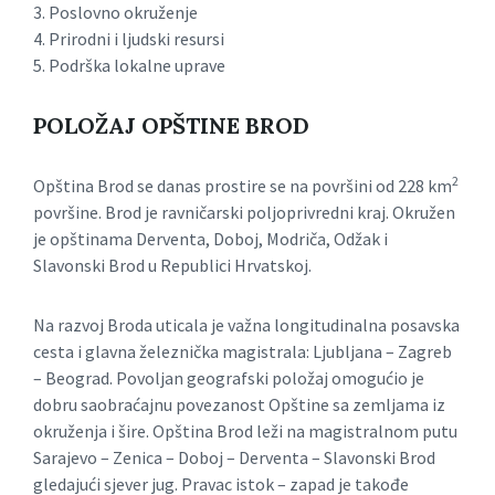
3. Poslovno okruženje
4. Prirodni i ljudski resursi
5. Podrška lokalne uprave
POLOŽAJ OPŠTINE BROD
2
Opština Brod se danas prostire se na površini od 228 km
površine. Brod je ravničarski poljoprivredni kraj. Okružen
je opštinama Derventa, Doboj, Modriča, Odžak i
Slavonski Brod u Republici Hrvatskoj.
Na razvoj Broda uticala je važna longitudinalna posavska
cesta i glavna železnička magistrala: Ljubljana – Zagreb
– Beograd. Povoljan geografski položaj omogućio je
dobru saobraćajnu povezanost Opštine sa zemljama iz
okruženja i šire. Opština Brod leži na magistralnom putu
Sarajevo – Zenica – Doboj – Derventa – Slavonski Brod
gledajući sjever jug. Pravac istok – zapad je takođe