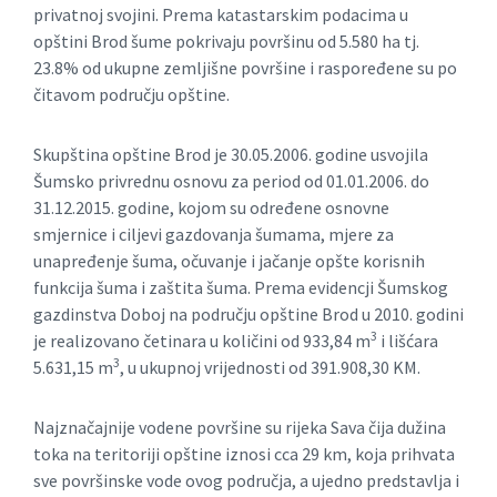
privatnoj svojini. Prema katastarskim podacima u
opštini Brod šume pokrivaju površinu od 5.580 ha tj.
23.8% od ukupne zemljišne površine i raspoređene su po
čitavom području opštine.
Skupština opštine Brod je 30.05.2006. godine usvojila
Šumsko privrednu osnovu za period od 01.01.2006. do
31.12.2015. godine, kojom su određene osnovne
smjernice i ciljevi gazdovanja šumama, mjere za
unapređenje šuma, očuvanje i jačanje opšte korisnih
funkcija šuma i zaštita šuma. Prema evidencji Šumskog
gazdinstva Doboj na području opštine Brod u 2010. godini
3
je realizovano četinara u količini od 933,84 m
i lišćara
3
5.631,15 m
, u ukupnoj vrijednosti od 391.908,30 KM.
Najznačajnije vodene površine su rijeka Sava čija dužina
toka na teritoriji opštine iznosi cca 29 km, koja prihvata
sve površinske vode ovog područja, a ujedno predstavlja i