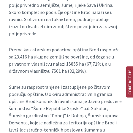
poljoprivredno zemljište, šume, rijeke Sava i Ukrina.
Skoro kompletno područje opštine Brod nalazi se u
ravnici. S obzirom na takav teren, područje obiluje
izuzetno kvalitetnim zemljištem povoljnim za razvoj
poljoprivrede.
Prema katastarskim podacima opština Brod raspolaže
sa 23.416 ha ukupne zemljišne površine, od čega se u
privatnom vlasništvu nalazi 15855 ha (67,71%), a u
državnom vlasništvu 7561 ha (32,29%).
CONTACT US
Šume su rasprostranjene i zastupljene po čitavom
području opštine. U okviru administrativnih granica
opštine Brod korisnik državnih šuma je Javno preduzeće
šumarstva “Šume Republike Srpske” a.d. Sokolac,
Šumsko gazdinstvo “Doboj” iz Doboja, Šumska uprava
Derventa, koje je nadležna za teritoriju opštine Brod i
izvršilac stručno-tehničkih poslova u šumama u