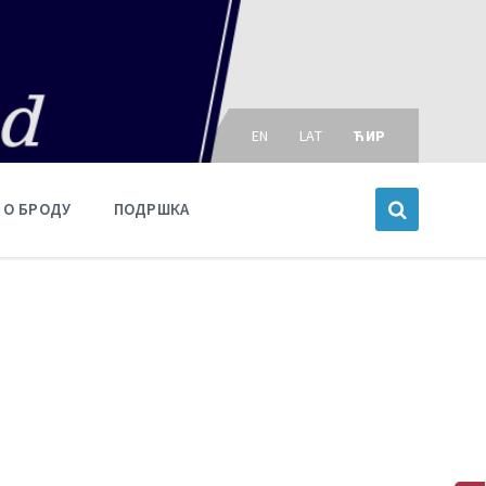
Choose
language:
EN
LAT
ЋИР
О БРОДУ
ПОДРШКА