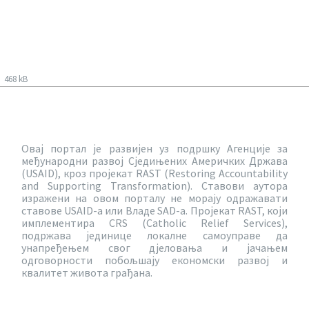
468 kB
Овај портал је развијен уз подршку Агенције за
међународни развој Сједињених Америчких Држава
(USAID), кроз пројекат RAST (Restoring Accountability
and Supporting Transformation). Ставови аутора
изражени на овом порталу не морају одражавати
ставове USAID-a или Владе SAD-a. Пројекат RAST, који
имплементира CRS (Catholic Relief Services),
подржава јединице локалне самоуправе да
унапређењем свог дјеловања и јачањем
одговорности побољшају економски развој и
квалитет живота грађана.