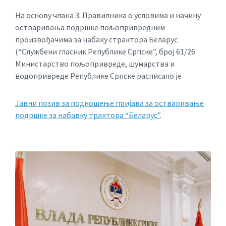
На основу члана 3. Правилника о условима и начину
остваривања подршке пољопривредним
произвођачима за набаку страктора Беларус
(“Службени гласник Републике Српске”, број 61/26
Министарство пољопривреде, шумарства и
водопривреде Републике Српске расписало је
Јавни позив за подношење пријава за остваривање
подршке за набавку трактора “Беларус”
.