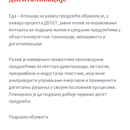
Еда – Агенција за развој предузећа објавила је, у
оквиру пројекта ДЕСЕТ, јавни позив за изражавање
интереса за подршку малим и средњим предузећима у
области енергетске транзиције, менаџмента и
дигитализације.
Позив је намијењен приватним производним
предузећима из сектора дрвопрераде, металске,
прехрамбене и индустрије пластике, која желе
унаприједити управљање енергијом и примијенити
дигитална рјешења у својим пословним процесима.
Планирано је да подршку добије најмање десет
предузећа.
Подршка обухвата: