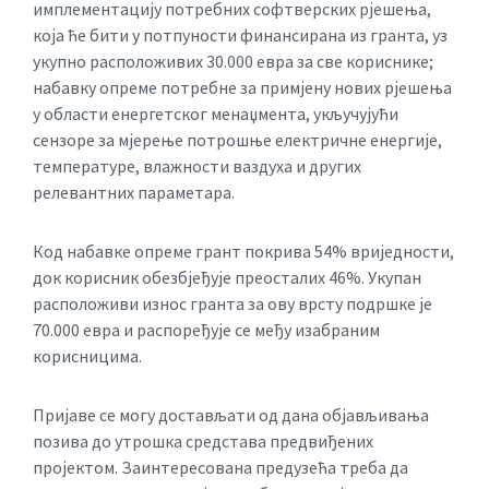
имплементацију потребних софтверских рјешења,
која ће бити у потпуности финансирана из гранта, уз
укупно расположивих 30.000 евра за све кориснике;
набавку опреме потребне за примјену нових рјешења
у области енергетског менаџмента, укључујући
сензоре за мјерење потрошње електричне енергије,
температуре, влажности ваздуха и других
релевантних параметара.
Код набавке опреме грант покрива 54% вриједности,
док корисник обезбјеђује преосталих 46%. Укупан
расположиви износ гранта за ову врсту подршке је
70.000 евра и распоређује се међу изабраним
корисницима.
Пријаве се могу достављати од дана објављивања
позива до утрошка средстава предвиђених
пројектом. Заинтересована предузећа треба да