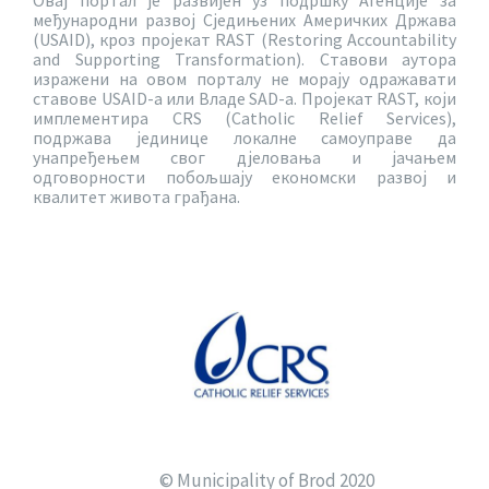
Овај портал је развијен уз подршку Агенције за
међународни развој Сједињених Америчких Држава
(USAID), кроз пројекат RAST (Restoring Accountability
and Supporting Transformation). Ставови аутора
изражени на овом порталу не морају одражавати
ставове USAID-a или Владе SAD-a. Пројекат RAST, који
имплементира CRS (Catholic Relief Services),
подржава јединице локалне самоуправе да
унапређењем свог дјеловања и јачањем
одговорности побољшају економски развој и
квалитет живота грађана.
© Municipality of Brod 2020