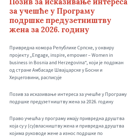
Позив за исказивање интереса
за учешће у Програму
подршке предузетништву
жена за 2026. годину
Привредна комора Републике Српске, у оквиру
пројекту „Engage, inspire, empower – Women in
business in Bosnia and Herzegovina“, који је подржан
од стране Амбасаде Швајцарске у Босни и
Херцеговини, расписује
Позив за исказивање интереса за учешће у Програму
подршке предузетништву жена за 2026. годину
Право учешћа у програму имају привредна друштва
која су у (су)власништву жена и привредна друштва
којима руководе жене а износ подршке по