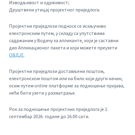
Изводљивост и одрживост;
Друштвени утицај пројектног приједлога.
Пројектни приједлози подносе се искључиво
електронским путем, у складу са упутствима
садржаним у Водичу за апликанте, који је саставни
дио Апликационог пакета и који можете преузети
ОВД‌ЈЕ
.
Пројектни приједлози достављени поштом,
електронском поштом или на било који други начин,
осим путем online платформе за подношење пријава,
неће бити узети у разматрање.
Рок за подношење пројектних приједлога је 1.
септембар 2026. године до 16.00 сати.