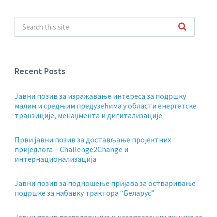
Recent Posts
Jавни позив за изражавање интереса за подршку
малим и средњим предузећима у области енергетске
транзиције, менаџмента и дигитализације
Први јавни позив за достављање пројектних
приједлога – Challenge2Change и
интернационализација
Јавни позив за подношење пријава за остваривање
подршке за набавку трактора “Беларус”