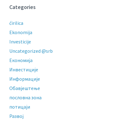
Categories
ćirilica
Ekonomija
Investicije
Uncategorized @srb
Економија
Инвестиције
Информације
Обавјештење
пословнa зонa
потицаји
Развој