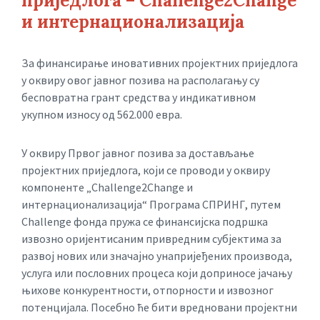
приједлога – Challenge2Change
и интернационализација
За финансирање иновативних пројектних приједлога
у оквиру овог јавног позива на располагању су
бесповратна грант средства у индикативном
укупном износу од 562.000 евра.
У оквиру Првог јавног позива за достављање
пројектних приједлога, који се проводи у оквиру
компоненте „Challenge2Change и
интернационализација“ Програма СПРИНГ, путем
Challenge фонда пружа се финансијска подршка
извозно оријентисаним привредним субјектима за
развој нових или значајно унапријеђених производа,
услуга или пословних процеса који доприносе јачању
њихове конкурентности, отпорности и извозног
потенцијала. Посебно ће бити вредновани пројектни