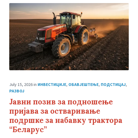
July 15, 2026
in
ИНВЕСТИЦИЈЕ
,
ОБАВЈЕШТЕЊЕ
,
ПОДСТИЦАЈ
,
РАЗВОЈ
Јавни позив за подношење
пријава за остваривање
подршке за набавку трактора
“Беларус”