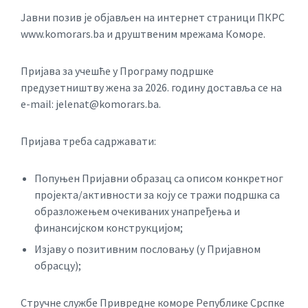
Јавни позив је објављен на интернет страници ПКРС
www.komorars.bа и друштвеним мрежама Коморе.
Пријава за учешће у Програму подршке
предузетништву жена за 2026. годину доставља се на
e-mail: jelenat@komorars.ba.
Пријава треба садржавати:
Попуњен Пријавни образац са описом конкретног
пројекта/активности за коју се тражи подршка са
образложењем очекиваних унапређења и
финансијском конструкцијом;
Изјаву о позитивним пословању (у Пријавном
обрасцу);
Стручне службе Привредне коморе Републике Срспке