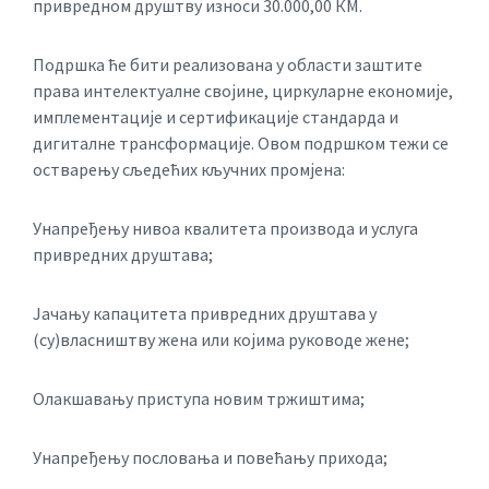
привредном друштву износи 30.000,00 КМ.
Подршка ће бити реализована у области заштите
права интелектуалне својине, циркуларне економије,
имплементације и сертификације стандарда и
дигиталне трансформације. Овом подршком тежи се
остварењу сљедећих кључних промјена:
Унапређењу нивоа квалитета производа и услуга
привредних друштава;
Јачању капацитета привредних друштава у
(су)власништву жена или којима руководе жене;
Олакшавању приступа новим тржиштима;
Унапређењу пословања и повећању прихода;