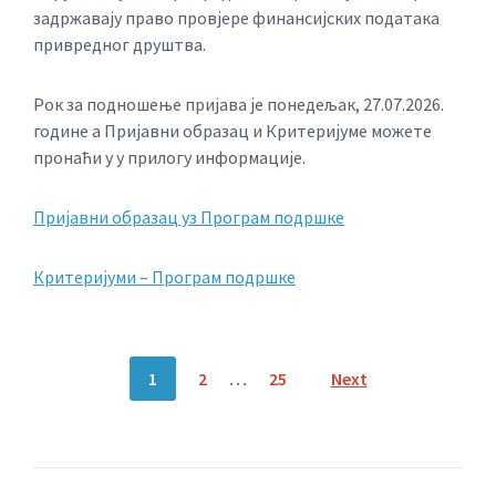
задржавају право провјере финансијских података
привредног друштва.
Рок за подношење пријава је понедељак, 27.07.2026.
године а Пријавни образац и Критеријуме можете
пронаћи у у прилогу информације.
Пријавни образац уз Програм подршке
Критеријуми – Програм подршке
Posts
1
2
…
25
Next
navigation