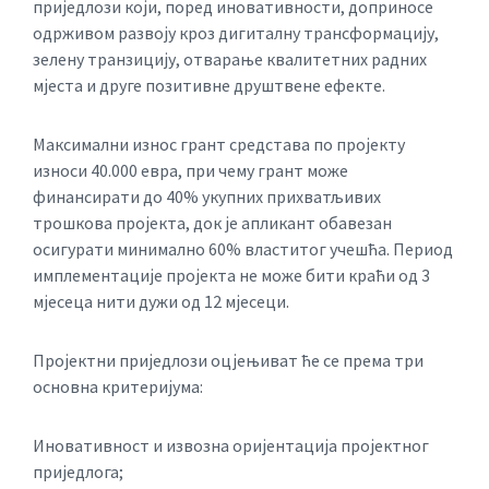
приједлози који, поред иновативности, доприносе
одрживом развоју кроз дигиталну трансформацију,
зелену транзицију, отварање квалитетних радних
мјеста и друге позитивне друштвене ефекте.
Максимални износ грант средстава по пројекту
износи 40.000 евра, при чему грант може
финансирати до 40% укупних прихватљивих
трошкова пројекта, док је апликант обавезан
осигурати минимално 60% властитог учешћа. Период
имплементације пројекта не може бити краћи од 3
мјесеца нити дужи од 12 мјесеци.
Пројектни приједлози оцјењиват ће се према три
основна критеријума:
Иновативност и извозна оријентација пројектног
приједлога;