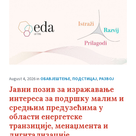
August 4, 2026
in
ОБАВЈЕШТЕЊЕ
,
ПОДСТИЦАЈ
,
РАЗВОЈ
Jавни позив за изражавање
интереса за подршку малим и
средњим предузећима у
области енергетске
транзиције, менаџмента и
дигитализације