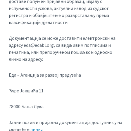
доставе попуњен пријавни образац, изјаву о
испуњености услова, актуелни извод из судског
регистра и обавјештење о разврставању према
класификацији д‌јелатности.
Документација се може доставити електронски на
адресу eda@edabl.org, са видљивим потписима и
печатима, или препорученом пошиљком односно
лично на адресу:
Еда – Агенција за развој предузећа
Ђуре Јакшића 11
78000 Бања Лука
Јавни позив и пријавна документација доступни су на
сљедећем
линку
.