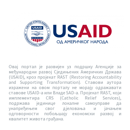
Овај портал је развијен уз подршку Агенције за
међународни развој Сједињених Америчких Држава
(USAID), кроз пројекат RAST (Restoring Accountability
and Supporting Transformation). Ставови аутора
изражени на овом порталу не морају одражавати
ставове USAID-a или Владе SAD-a. Пројекат RAST, који
имплементира CRS (Catholic Relief Services),
подржава јединице локалне самоуправе да
унапређењем свог дјеловања и јачањем
одговорности побољшају економски развој и
квалитет живота грађана.