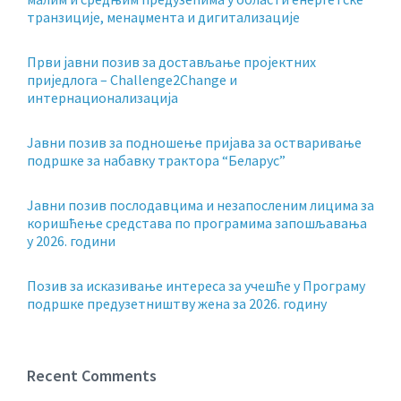
транзиције, менаџмента и дигитализације
Први јавни позив за достављање пројектних
приједлога – Challenge2Change и
интернационализација
Јавни позив за подношење пријава за остваривање
подршке за набавку трактора “Беларус”
Јавни позив послодавцима и незапосленим лицима за
коришћење средстава по програмима запошљавања
у 2026. години
Позив за исказивање интереса за учешће у Програму
подршке предузетништву жена за 2026. годину
Recent Comments