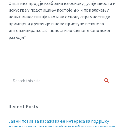
Општина Брод је изабрана на основу „успјешности и
искуства у подстицању постојећих и привлачењу
нових инвестиција као и на основу спремности да
примијени другачије и нове приступе везане за
интензивирање активности локалног економског
развоја“.
Recent Posts
Jавни позив за изражавање интереса за подршку
малим и средњим предузећима у области енергетске