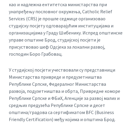
као и надлежна ентитетска министарства при
унапређењу пословног окружења, Catholic Relief
Services (CRS) је прошле седмице организовао
студијску посјету одговарајућим институцијама и
организацијама у Граду Шибенику. Испред oпштинске
управе општине Брод, студијској посјети је
присуствовао шеф Одсјека за локални развој,
господин Боро Грабовац.
У студијској посјети учествовали су представници
Министарства привреде и предузетништва
Републике Српске, Федералног Министарства
развоја, подузетништва и обрта, Привредне коморе
Републике Српске и ФБиХ, Агенције за развој малих и
средњих предузећа Републике Српске и десет
општина/градова са сертификатом BFC (Business
Friendly Certification) међу којима и општина Брод.