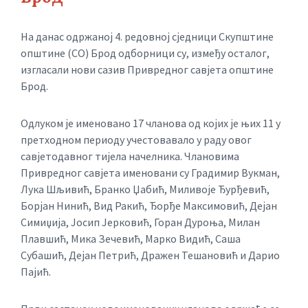
На данас одржаној 4. редовној сједници Скупштине
општине (СО) Брод одборници су, између осталог,
изгласали нови сазив Привредног савјета општине
Брод.
Одлуком је именовано 17 чланова од којих је њих 11 у
претходном периоду учестовавало у раду овог
савјетодавног тијела начелника. Члановима
Привредног савјета именовани су Градимир Вукман,
Лука Шљивић, Бранко Џабић, Миливоје Ђурђевић,
Борјан Нинић, Вид Ракић, Ђорђе Максимовић, Дејан
Симиџија, Јосип Јерковић, Горан Дуроња, Милан
Плавшић, Мика Зечевић, Марко Видић, Саша
Субашић, Дејан Петрић, Дражен Тешановић и Дарио
Пајић.