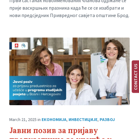
Први састанак новоименованих чланова одржаће се
прије васкршњих празника када ће се се изабрати и
нови предсједник Привредног савјета општине Брод.
CONTACT US
March 21, 2025
in
ЕКОНОМИЈА
,
ИНВЕСТИЦИЈЕ
,
РАЗВОЈ
Јавни позив за пријаву