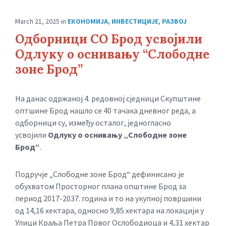
March 21, 2025
in
ЕКОНОМИЈА
,
ИНВЕСТИЦИЈЕ
,
РАЗВОЈ
Одборници СО Брод усвојили
Одлуку о оснивању “Слободне
зоне Брод”
На данас одржаној 4. редовној сједници Скупштине
оптшине Брод нашло се 40 тачака дневног реда, а
одборници су, између осталог, једногласно
усвојили
Одлуку о оснивању „Слободне зоне
Брод“
.
Подручје „Слободне зоне Брод“ дефинисано је
обухватом Просторног плана општине Брод за
период 2017-2037. година и то на укупној површини
од 14,16 хектара, односно 9,85 хектара на локацији у
Улици Краља Петра Првог Ослободиоца и 4,31 хектар