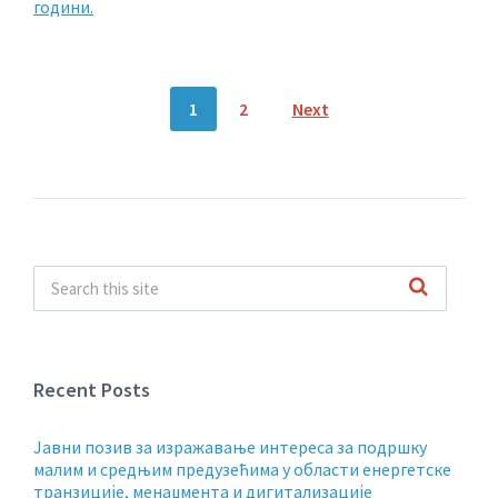
години.
Posts
1
2
Next
navigation
Recent Posts
Jавни позив за изражавање интереса за подршку
малим и средњим предузећима у области енергетске
транзиције, менаџмента и дигитализације