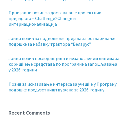
Први јавни позив за достављање пројектних
приједлога – Challenge2Change и
интернационализација
Јавни позив за подношење пријава за остваривање
подршке за набавку трактора “Беларус”
Јавни позив послодавцима и незапосленим лицима за
коришћење средстава по програмима запошљавања
у 2026. години
Позив за исказивање интереса за учешће у Програму
подршке предузетништву жена за 2026. годину
Recent Comments