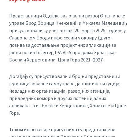
Представници Одсјека за локални развој Општинске
управе Брод Зорица Кнежевић и Михаела Малешевић
присуствовали су у четвртак, 20. марта 2025. године у
Славонском Броду инфо сесији у оквиру Другог
позива за достављање пројектних апликације за
јавни позив Interreg IPA VI-A програма Хрватска–
Босна и Херцеговина–Црна Гора 2021–2027.
Догађају су присуствовали и бројни представници
јединица локалне самоуправе, јавних институција,
невладиних организација, развојних агенција,
привредних комора и других потенцијалних
апликаната из Босне и Херцеговине, Хрватске и Црне
Горе.
Током инфо сесије присутнима су представљене
кључне информације о Програму, Смијернице за