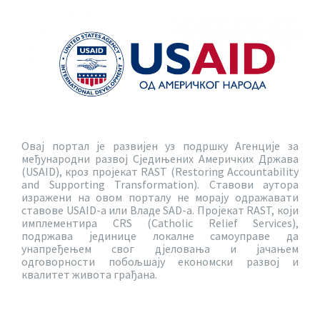
Овај портал је развијен уз подршку Агенције за
међународни развој Сједињених Америчких Држава
(USAID), кроз пројекат RAST (Restoring Accountability
and Supporting Transformation). Ставови аутора
изражени на овом порталу не морају одражавати
ставове USAID-a или Владе SAD-a. Пројекат RAST, који
имплементира CRS (Catholic Relief Services),
подржава јединице локалне самоуправе да
унапређењем свог дјеловања и јачањем
одговорности побољшају економски развој и
квалитет живота грађана.