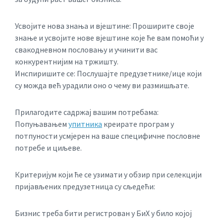
Усвојите нова знања и вјештине: Проширите своје
знање и усвојите нове вјештине које ће вам помоћи у
свакодневном пословању и учинити вас
конкурентнијим на тржишту.
Инспиришите се: Послушајте предузетнике/ице који
су можда већ урадили оно о чему ви размишљате.
Прилагодите садржај вашим потребама:
Попуњавањем
упитника
креирате програм у
потпуности усмјерен на ваше специфичне пословне
потребе и циљеве.
Критеријум који ће се узимати у обзир при селекцији
пријављених предузетница су сљедећи:
Бизнис треба бити регистрован у БиХ у било којој