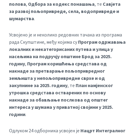
полова
,
Одбора за кодекс понашања
, те
Савјета
за развој пољопривреде, села, водопривреде и
шумарства
.
Усвојено је и неколико редовних тачака из програма
рада Скупштине, међу којима су
Програм одржавања
локалних и некатегорисаних путева и улица у
насељима на подручју општине Брод за 2025.
годину
,
Програм коришћења средстава од
накнаде за претварање пољопривредног
земљишта у непољопривредне сврхе и од
закупнине за 2025. годину
, те
План намјенског
утрошка средстава остварених по основу
накнаде за обављање послкова од општег
интереса у шумама у приватној својини у 2025.
години
.
Одлуком 24 одборника усвојен је
Нацрт Интегралног