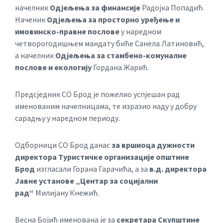
начелник
Одјељења за финансије
Радојка Попадић.
Наченик
Одјељења за просторно уређење и
имовинско-правне послове
у наредном
четворогодишњем мандату биће Санела Латиновић,
а начелник
Одјељења за стамбено-комуналне
послове и екологију
Гордана Жарић.
Предсједник СО Брод је пожелио успјешан рад
именованим начелницама, те изразио наду у добру
сарадњу у наредном периоду.
Одборници СО Брод данас
за вршиоца дужности
директора Туристичке организације општине
Брод
изгласали Горана Гарачића, а за
в.д. директора
Јавне установе „Центар за социјални
рад“
Милијану Кнежић.
Весна Бојић именована је за
секретара Скупштине