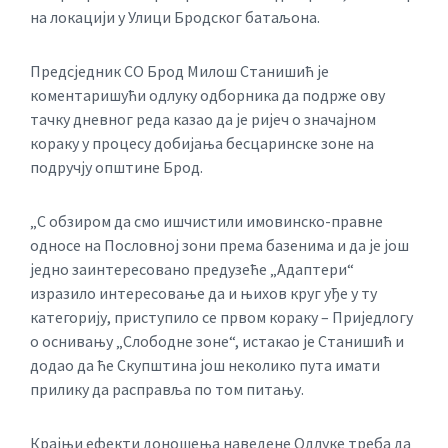
на локацији у Улици Бродског батаљона.
Предсједник СО Брод Милош Станишић је
коментаришући одлуку одборника да подрже ову
тачку дневног реда казао да је ријеч о значајном
кораку у процесу добијања бесцаринске зоне на
подручју општине Брод.
„С обзиром да смо ишчистили имовинско-правне
односе на Пословној зони према базенима и да је још
једно заинтересовано предузеће „Адаптери“
изразило интересовање да и њихов круг уђе у ту
категорију, приступило се првом кораку – Приједлогу
о оснивању „Слободне зоне“, истакао је Станишић и
додао да ће Скупштина још неколико пута имати
прилику да расправља по том питању.
Крајњи ефекти доношења наведене Одлуке треба да