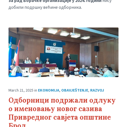
за рад Борачке организације у 2024. години
нису
добили подршку већине одборника.
March 21, 2025
in
EKONOMIJA
,
OBAVJEŠTENJE
,
RAZVOJ
Одборници подржали одлуку
о именовању новог сазива
Привредног савјета општине
Брод