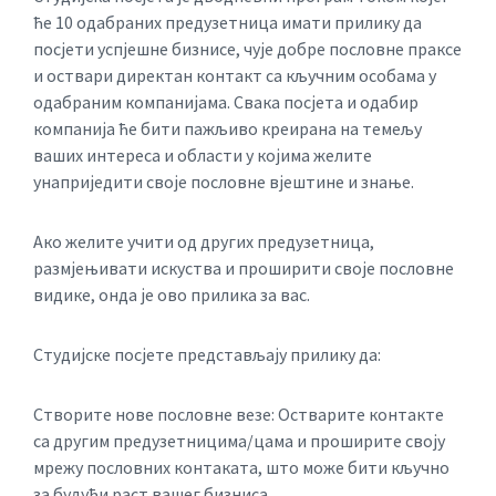
ће 10 одабраних предузетница имати прилику да
посјети успјешне бизнисе, чује добре пословне праксе
и оствари директан контакт са кључним особама у
одабраним компанијама. Свака посјета и одабир
компанија ће бити пажљиво креирана на темељу
ваших интереса и области у којима желите
унаприједити своје пословне вјештине и знање.
Ако желите учити од других предузетница,
размјењивати искуства и проширити своје пословне
видике, онда је ово прилика за вас.
Студијске посјете представљају прилику да:
Створите нове пословне везе: Остварите контакте
са другим предузетницима/цама и проширите своју
мрежу пословних контаката, што може бити кључно
за будући раст вашег бизниса.