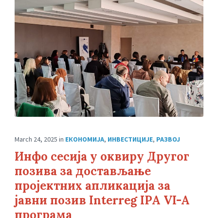
March 24, 2025
in
ЕКОНОМИЈА
,
ИНВЕСТИЦИЈЕ
,
РАЗВОЈ
Инфо сесија у оквиру Другог
позива за достављање
пројектних апликација за
јавни позив Interreg IPA VI-A
програма