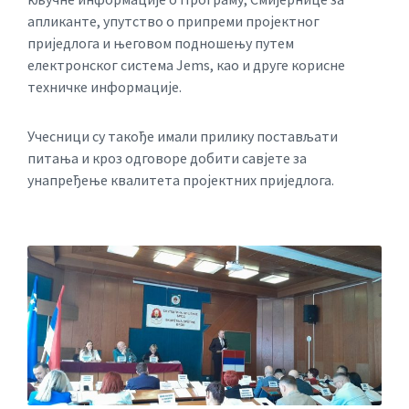
апликанте, упутство о припреми пројектног
приједлога и његовом подношењу путем
електронског система Jems, као и друге корисне
техничке информације.
Учесници су такође имали прилику постављати
питања и кроз одговоре добити савјете за
унапређење квалитета пројектних приједлога.