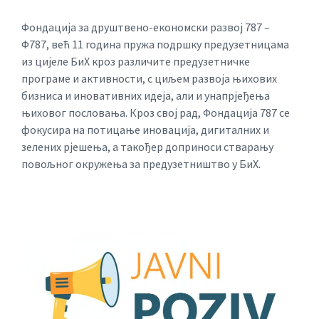
Фондација за друштвено-економски развој 787 –
Ф787, већ 11 година пружа подршку предузетницама
из цијеле БиХ кроз различите предузетничке
програме и активности, с циљем развоја њихових
бизниса и иновативних идеја, али и унапрјеђења
њиховог пословања. Кроз свој рад, Фондација 787 се
фокусира на потицање иновација, дигиталних и
зелених рјешења, а такођер доприноси стварању
повољног окружења за предузетништво у БиХ.