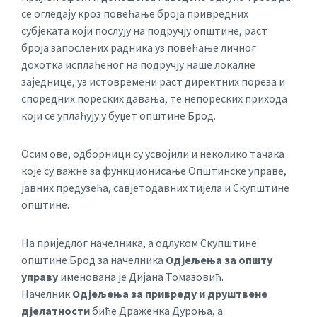
се огледају кроз повећање броја привредних
субјеката који послују на подручју општине, раст
броја запослених радника уз повећање личног
дохотка исплаћеног на подручју наше локалне
заједнице, уз истовремени раст директних пореза и
споредних пореских давања, те непореских прихода
који се уплаћују у буџет општине Брод.
Осим ове, одборници су усвојили и неколико тачака
које су важне за функционисање Општинске управе,
јавних предузећа, савјетодавних тијела и Скупштине
општине.
На приједлог начелника, а одлуком Скупштине
општине Брод за начелника
Одјељења за општу
управу
именована је Дијана Томазовић.
Начелник
Одјељења за привреду и друштвене
дјелатности
биће Драженка Дуроња, а