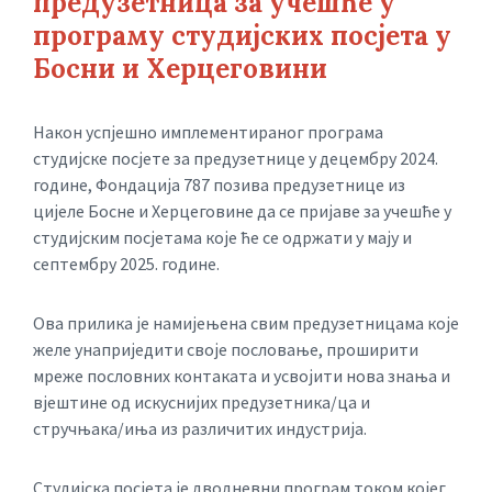
предузетница за учешће у
програму студијских посјета у
Босни и Херцеговини
Након успјешно имплементираног програма
студијске посјете за предузетнице у децембру 2024.
године, Фондација 787 позива предузетнице из
цијеле Босне и Херцеговине да се пријаве за учешће у
студијским посјетама које ће се одржати у мају и
септембру 2025. године.
Ова прилика је намијењена свим предузетницама које
желе унаприједити своје пословање, проширити
мреже пословних контаката и усвојити нова знања и
вјештине од искуснијих предузетника/ца и
стручњака/иња из различитих индустрија.
Студијска посјета је дводневни програм током којег