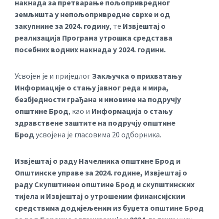
накнада за претварање пољопривредног
земљишта у непољопривредне сврхе и од
закупнине за 2024. годину
, те
Извјештај о
реализација Програма утрошка средстава
посебних водних накнада у 2024. години.
Усвојен је и приједлог
Закључка о прихватању
Информације о стању јавног реда и мира,
безбједности грађана и имовине на подручју
општине Брод
, као и
Информација о стању
здравствене заштите на подручју општине
Брод
усвојена је гласовима 20 одборника.
Извјештај о раду Начелника општине Брод и
Општинске управе за 2024. године, Извјештај о
раду Скупштинен општине Брод и скупштинских
тијела и Извјештај о утрошеним финансијским
средствима додијељеним из буџета општине Брод