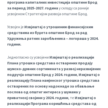
програма капиталних инвестиција општине Брод
за период 2025-2027. година
у складу са раније
усвојеном Стратегијом развоја општине Брод.
Усвојен је
Извјештај о утрошеним финансијским
средствима из буџета општине Брод за рад
Удружења ратних заробљеника – логораша у 2024.
години.
Једногласно су усвојени
Извјештај о реализацији
Плана утрошка средстава остварених продају
шумско-дрвних сортимената у развој неразвијених
подручја општине Брод у 2024. години
,
Извјештај о
реализацију Плана намјенског утрошка средстава
остварених по основу надокнаде за обављање
послова од општег интереса у шумама у
приватнохј својини у 2024. години
, те
Извјештај о
реализацији Програма коришћења средстава од