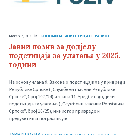
March 7, 2025
in
ЕКОНОМИЈА
,
ИНВЕСТИЦИЈЕ
,
РАЗВОЈ
Јавни позив за додјелу
подстицаја за улагања у 2025.
години
На основу члана 9. Закона о подстицајима у привреди
Републике Српске („Службени гласник Републике
Српске”, број 107/24) и члана 11. Уредбе о дод‌јели
подстицаја за улагања („Службени гласник Републике
Српске”, број 16/25), министар привреде и
предузетништва расписује
ЈАВНИ ПОЗИВ за додјелу подстицаја за улагања у