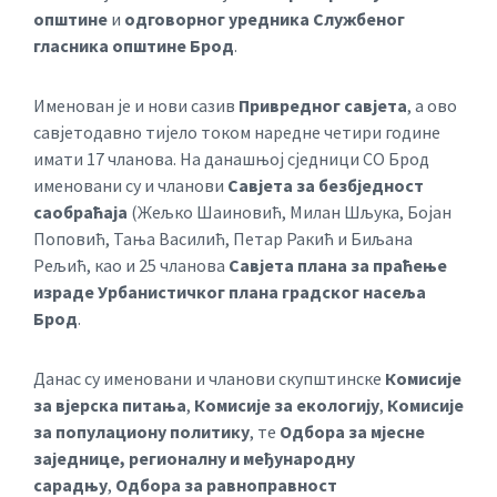
општине
и
одговорног уредника Службеног
гласника општине Брод
.
Именован је и нови сазив
Привредног савјета
, а ово
савјетодавно тијело током наредне четири године
имати 17 чланова. На данашњој сједници СО Брод
именовани су и чланови
Савјета за безбједност
саобраћаја
(Жељко Шаиновић, Милан Шљука, Бојан
Поповић, Тања Василић, Петар Ракић и Биљана
Рељић, као и 25 чланова
Савјета плана за праћење
израде Урбанистичког плана градског насеља
Брод
.
Данас су именовани и чланови скупштинске
Комисије
за вјерска питања
,
Комисије за екологију
,
Комисије
за популациону политику
, те
Одбора за мјесне
заједнице, регионалну и међународну
сарадњу
,
Одбора за равноправност