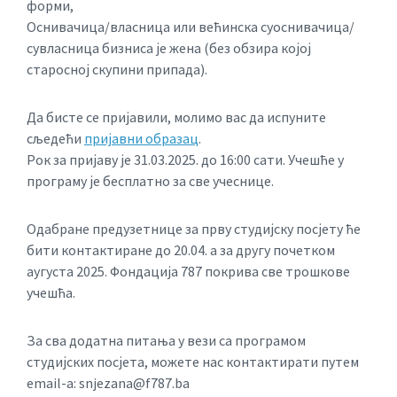
форми,
Оснивачица/власница или већинска суоснивачица/
сувласница бизниса је жена (без обзира којој
старосној скупини припада).
Да бисте се пријавили, молимо вас да испуните
сљедећи
пријавни образац
.
Рок за пријаву је 31.03.2025. до 16:00 сати. Учешће у
програму је бесплатно за све учеснице.
Одабране предузетнице за прву студијску посјету ће
бити контактиране до 20.04. а за другу почетком
аугуста 2025. Фондација 787 покрива све трошкове
учешћа.
За сва додатна питања у вези са програмом
студијских посјета, можете нас контактирати путем
email-a: snjezana@f787.ba