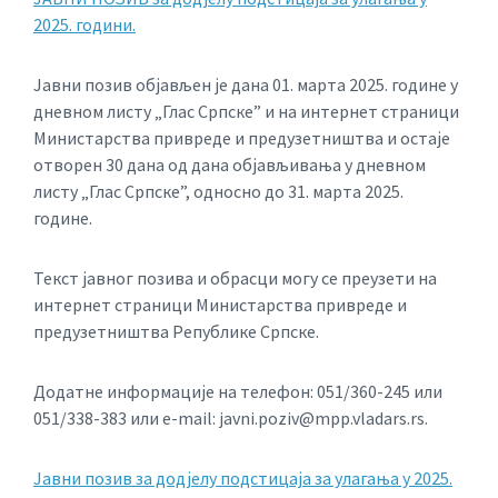
2025. години.
Јавни позив објављен је дана 01. марта 2025. године у
дневном листу „Глас Српске” и на интернет страници
Министарства привреде и предузетништва и остаје
отворен 30 дана од дана објављивања у дневном
листу „Глас Српске”, односно до 31. марта 2025.
године.
Текст јавног позива и обрасци могу се преузети на
интернет страници Министарства привреде и
предузетништва Републике Српске.
Додатне информације на телефон: 051/360-245 или
051/338-383 или e-mail: javni.poziv@mpp.vladars.rs.
Јавни позив за додјелу подстицаја за улагања у 2025.