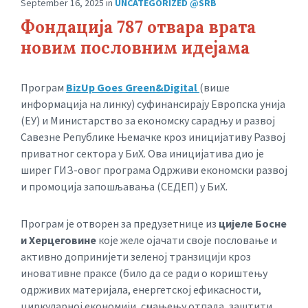
September 16, 2025
in
UNCATEGORIZED @SRB
Фондација 787 отвара врата
новим пословним идејама
Програм
BizUp Goes Green&Digital
(више
информација на линку) суфинансирају Европска унија
(ЕУ) и Министарство за економску сарадњу и развој
Савезне Републике Њемачке кроз иницијативу Развој
приватног сектора у БиХ. Ова иницијатива дио је
ширег ГИЗ-овог програма Одрживи економски развој
и промоција запошљавања (СЕДЕП) у БиХ.
Програм је отворен за предузетнице из
цијеле Босне
и Херцеговине
које желе ојачати своје пословање и
активно допринијети зеленој транзицији кроз
иновативне праксе (било да се ради о кориштењу
одрживих материјала, енергетској ефикасности,
циркуларној економији, смањењу отпада, заштити