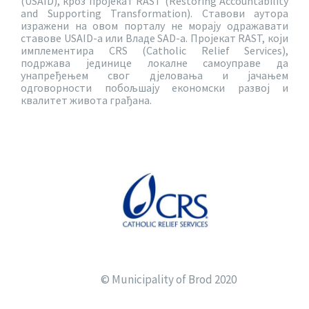
(USAID), кроз пројекат RAST (Restoring Accountability
and Supporting Transformation). Ставови аутора
изражени на овом порталу не морају одражавати
ставове USAID-a или Владе SAD-a. Пројекат RAST, који
имплементира CRS (Catholic Relief Services),
подржава јединице локалне самоуправе да
унапређењем свог дјеловања и јачањем
одговорности побољшају економски развој и
квалитет живота грађана.
© Municipality of Brod 2020