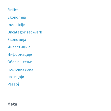
ćirilica
Ekonomija
Investicije
Uncategorized @srb
Економија
Инвестиције
Информације
Обавјештење
пословнa зонa
потицаји
Развој
Meta