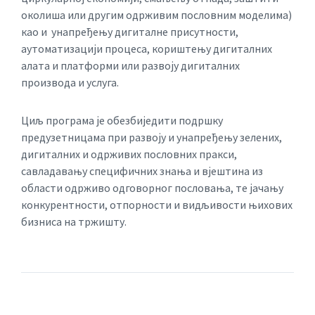
околиша или другим одрживим пословним моделима)
као и унапређењу дигиталне присутности,
аутоматизацији процеса, кориштењу дигиталних
алата и платформи или развоју дигиталних
производа и услуга.
Циљ програма је обезбиједити подршку
предузетницама при развоју и унапређењу зелених,
дигиталних и одрживих пословних пракси,
савладавању специфичних знања и вјештина из
области одрживо одговорног пословања, те јачању
конкурентности, отпорности и видљивости њихових
бизниса на тржишту.