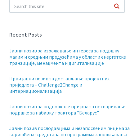
Recent Posts
Jавни позив за изражавање интереса за подршку
малим и средњим предузећима у области енергетске
транзиције, менаџмента и дигитализације
Први јавни позив за достављање пројектних
приједлога – Challenge2Change и
интернационализација
Јавни позив за подношење пријава за остваривање
подршке за набавку трактора “Беларус”
Јавни позив послодавцима и незапосленим лицима за
коришћење средстава по програмима запошљавања