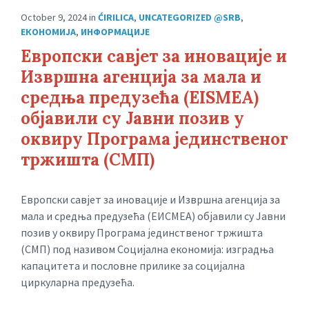
October 9, 2024
in
ĆIRILICA
,
UNCATEGORIZED @SRB
,
ЕКОНОМИЈА
,
ИНФОРМАЦИЈЕ
Европски савјет за иновације и
Извршна агенција за мала и
средња предузећа (EISMEA)
објавили су Јавни позив у
оквиру Програма јединственог
тржишта (СМП)
Европски савјет за иновације и Извршна агенција за
мала и средња предузећа (ЕИСМЕА) објавили су Јавни
позив у оквиру Програма јединственог тржишта
(СМП) под називом Социјална економија: изградња
капацитета и пословне прилике за социјална
циркуларна предузећа.