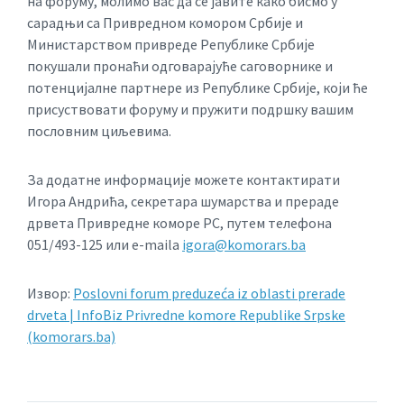
на форуму, молимо вас да се јавите како бисмо у
сарадњи са Привредном комором Србије и
Министарством привреде Републике Србије
покушали пронаћи одговарајуће саговорнике и
потенцијалне партнере из Републике Србије, који ће
присуствовати форуму и пружити подршку вашим
пословним циљевима.
За додатне информације можете контактирати
Игора Андрића, секретара шумарства и прераде
дрвета Привредне коморе РС, путем телефона
051/493-125 или e-maila
igora@komorars.ba
Извор:
Poslovni forum preduzeća iz oblasti prerade
drveta | InfoBiz Privredne komore Republike Srpske
(komorars.ba)