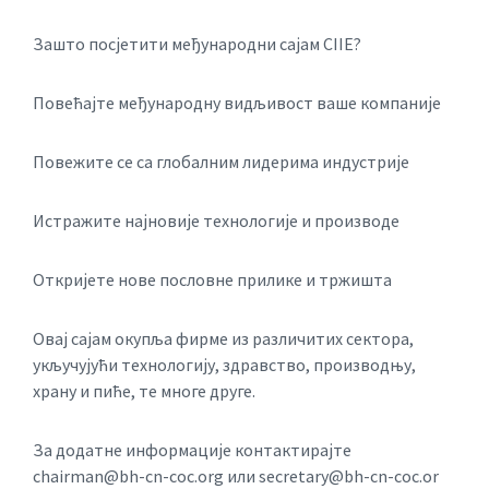
Зашто посјетити међународни сајам CIIE?
Повећајте међународну видљивост ваше компаније
Повежите се са глобалним лидерима индустрије
Истражите најновије технологије и производе
Откријете нове пословне прилике и тржишта
Овај сајам окупља фирме из различитих сектора,
укључујући технологију, здравство, производњу,
храну и пиће, те многе друге.
За додатне информације контактирајте
chairman@bh-cn-coc.org или secretary@bh-cn-coc.or