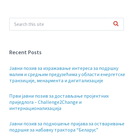
Recent Posts
Jавни позив за изражавање интереса за подршку
малим и средњим предузећима у области енергетске
транзиције, менаџмента и дигитализације
Први јавни позив за достављање пројектних
приједлога – Challenge2Change и
интернационализација
Јавни позив за подношење пријава за остваривање
подршке за набавку трактора “Беларус”