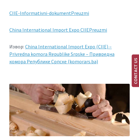
CIIE-Informativni-dokument
Preuzmi
China International Import Expo CIIE
Preuzmi
Извор:
China International Import Expo (CIIE) –
Privredna komora Republike Srpske – Привредна
CONTACT US
комора Републике Српске (komorars.ba)