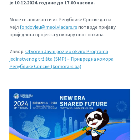
је 10.12.2024. године до 17.00 часова.
Моле се апликанти из Републике Српске да на
мејл
fondovieu@meoi.vladars.rs
потврде пријаву
приједлога пројекта у оквиру овог позива.
Извор:
Otvoren Javni poziv u okviru Programa
jedinstvenog tržišta (SMP) – Привредна комора
Републике Српске (komorars.ba)