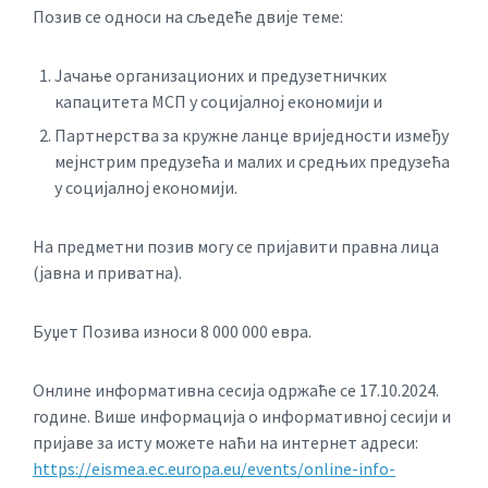
Позив се односи на сљедеће двије теме:
Јачање организационих и предузетничких
капацитета МСП у социјалној економији и
Партнерства за кружне ланце вриједности између
мејнстрим предузећа и малих и средњих предузећа
у социјалној економији.
На предметни позив могу се пријавити правна лица
(јавна и приватна).
Буџет Позива износи 8 000 000 евра.
Онлине информативна сесија одржаће се 17.10.2024.
године. Више информација о информативној сесији и
пријаве за исту можете наћи на интернет адреси:
https://eismea.ec.europa.eu/events/online-info-