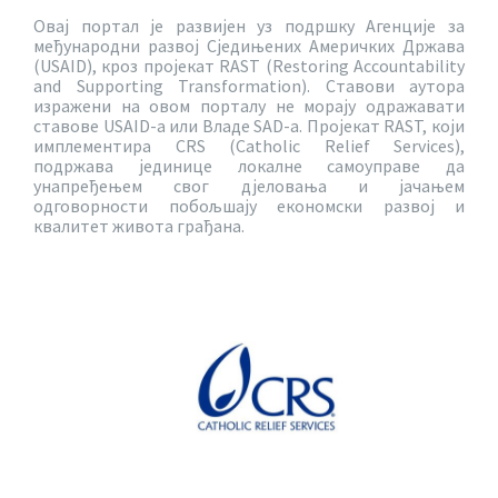
Овај портал је развијен уз подршку Агенције за
међународни развој Сједињених Америчких Држава
(USAID), кроз пројекат RAST (Restoring Accountability
and Supporting Transformation). Ставови аутора
изражени на овом порталу не морају одражавати
ставове USAID-a или Владе SAD-a. Пројекат RAST, који
имплементира CRS (Catholic Relief Services),
подржава јединице локалне самоуправе да
унапређењем свог дјеловања и јачањем
одговорности побољшају економски развој и
квалитет живота грађана.