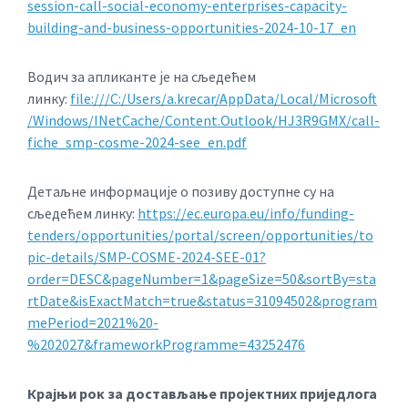
session-call-social-economy-enterprises-capacity-
building-and-business-opportunities-2024-10-17_en
Водич за апликанте је на сљедећем
линку:
file:///C:/Users/a.krecar/AppData/Local/Microsoft
/Windows/INetCache/Content.Outlook/HJ3R9GMX/call-
fiche_smp-cosme-2024-see_en.pdf
Детаљне информације о позиву доступне су на
сљедећем линку:
https://ec.europa.eu/info/funding-
tenders/opportunities/portal/screen/opportunities/to
pic-details/SMP-COSME-2024-SEE-01?
order=DESC&pageNumber=1&pageSize=50&sortBy=sta
rtDate&isExactMatch=true&status=31094502&program
mePeriod=2021%20-
%202027&frameworkProgramme=43252476
Крајњи рок за достављање пројектних приједлога