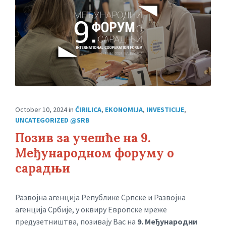
October 10, 2024
in
ĆIRILICA
,
EKONOMIJA
,
INVESTICIJE
,
UNCATEGORIZED @SRB
Позив за учешће на 9.
Међународном форуму о
сарадњи
Развојна агенција Републике Српске и Развојна
агенција Србије, у оквиру Европске мреже
предузетништва, позивају Вас на
9.
Међународни