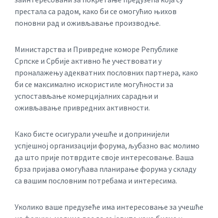
престала са радом, како би се омогућио њихов
поновни рад и оживљавање производње.
Министарства и Привредне коморе Републике
Српске и Србије активно ће учествовати у
проналажењу адекватних пословних партнера, како
би се максимално искористиле могућности за
успостављање комерцијалних сарадњи и
оживљавање привредних активности.
Како бисте осигурали учешће и допринијели
успјешној организацији форума, љубазно вас молимо
да што прије потврдите своје интересовање. Ваша
брза пријава омогућава планирање форума у складу
са вашим пословним потребама и интересима.
Уколико ваше предузеће има интересовање за учешће