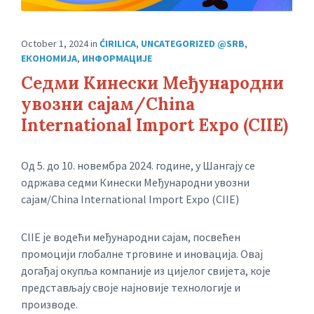
October 1, 2024
in
ĆIRILICA
,
UNCATEGORIZED @SRB
,
ЕКОНОМИЈА
,
ИНФОРМАЦИЈЕ
Седми Кинески Међународни
увозни сајам/China
International Import Expo (CIIE)
Од 5. до 10. новембра 2024. године, у Шангају се
одржава седми Кинески Међународни увозни
сајам/China International Import Expo (CIIE)
CIIE је водећи међународни сајам, посвећен
промоцији глобалне трговине и иновација. Овај
догађај окупља компаније из цијелог свијета, које
представљају своје најновије технологије и
производе.