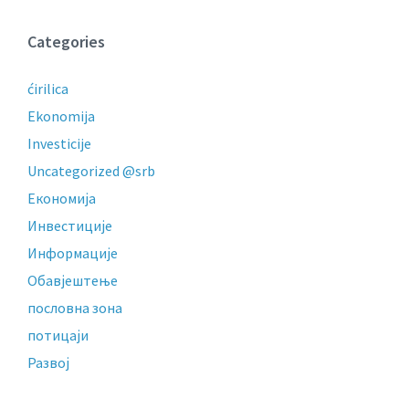
Categories
ćirilica
Ekonomija
Investicije
Uncategorized @srb
Економија
Инвестиције
Информације
Обавјештење
пословнa зонa
потицаји
Развој