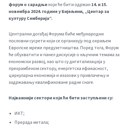
форум о сарадњи
који ће бити одржан
14. и 15.
новембра 2024. године у Бијељини, „Центар за
културу Семберија“.
Централни догађај Форума биће међународни
пословни сусрети који се организују под окриљем
Европске мреже предузетништва. Поред тога, Форум
ће обухватити и панел дискусије о кључним темама за
економски развој, као што су дигитализација у
прехрамбеном сектору, енергетска ефикасност,
циркуларна економија и изазови у привлачењу и
задржавању квалификоване радне снаге.
Најважнији сектори који ће бити заступљени су:
ИКТ;
Прерада метала;