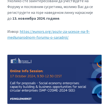
Уколико сте заинтересовани да учествујете на
Форуму и пословним сусретима, молимо Вас да се
региструјете на горе наведеном линку најкасније
до
13. новембра 2024. године
.
Извор:
https://eunors.org/poziv-za-ucesce-na-9-
medjunarodnom-forumu-o-saradnji/