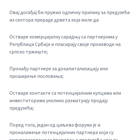
Овај догађај би пружио одличну прилику за предузећа
из сектора прераде дрвета која желе да:
Остваре комерцијалну сарадњу са партнерима у
Републици Србији и пласирају своје производе на
српско тржиште;
Пронађу партнере за докапитализацију или
проширење пословања;
Остваре контакте са потенцијалним купцима или
инвеститорима уколико разматрају продају
предузећа;
Поред тога, један од циљева форума је и
проналажење потенцијалних партнера који су
заинтересовани за покретање предузећа која су