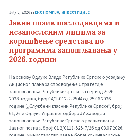
July 9, 2026
in
ЕКОНОМИЈА
,
ИНВЕСТИЦИЈЕ
Јавни позив послодавцима и
незапосленим лицима за
коришћење средстава по
програмима запошљавања у
2026. години
На основу Одлуке Владе Републике Српске о усвајању
Акционог плана за спровођење Стратегије
запошљавања Републике Српске за период 2026 –
2028. година, број 04/1-012-2-2544 од 25.06.2026.
године (,,Службени гласник Републике Српске”, број:
61/26 и Одлуке Управног одбора ЈУ Завод за
запошљавање Републике Српске о расписивању
Јавног позива, број: 01.2/0111-525-7/26 од 03.07.2026.
године, Министарство рада и борачко-инвалидске