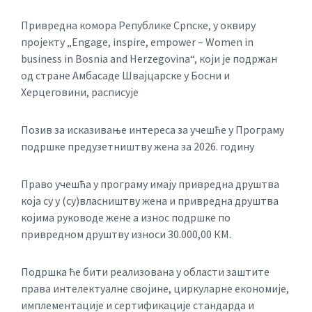
Привредна комора Републике Српске, у оквиру
пројекту „Engage, inspire, empower – Women in
business in Bosnia and Herzegovina“, који је подржан
од стране Амбасаде Швајцарске у Босни и
Херцеговини, расписује
Позив за исказивање интереса за учешће у Програму
подршке предузетништву жена за 2026. годину
Право учешћа у програму имају привредна друштва
која су у (су)власништву жена и привредна друштва
којима руководе жене а износ подршке по
привредном друштву износи 30.000,00 КМ.
Подршка ће бити реализована у области заштите
права интелектуалне својине, циркуларне економије,
имплементације и сертификације стандарда и