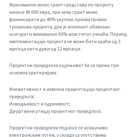
Максимални износ грант средстава по пројекту
износи 40.000 евра, при чему грант може
финансирати до 40% укупних прихватљивих
трошкова пројекта, док је апликант обавезан
осигурати минимално 60% властитог учешћа. Период
имплементације пројекта не може бити краћи од 3
мјесеца нити дужи од 12 мјесеци.
Пројектни приједлози оцјењиват ће се према три
основна критеријума:
Иновативност и извозна оријентација пројектног
приједлога;
Изводљивост и одрживост;
Друштвени утицај пројектног приједлога.
Пројектни приједлози подносе се искључиво
електронским путем, у складу са упутствима