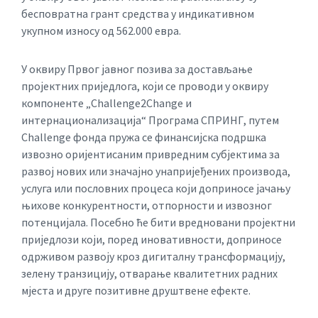
бесповратна грант средства у индикативном
укупном износу од 562.000 евра.
У оквиру Првог јавног позива за достављање
пројектних приједлога, који се проводи у оквиру
компоненте „Challenge2Change и
интернационализација“ Програма СПРИНГ, путем
Challenge фонда пружа се финансијска подршка
извозно оријентисаним привредним субјектима за
развој нових или значајно унапријеђених производа,
услуга или пословних процеса који доприносе јачању
њихове конкурентности, отпорности и извозног
потенцијала. Посебно ће бити вредновани пројектни
приједлози који, поред иновативности, доприносе
одрживом развоју кроз дигиталну трансформацију,
зелену транзицију, отварање квалитетних радних
мјеста и друге позитивне друштвене ефекте.