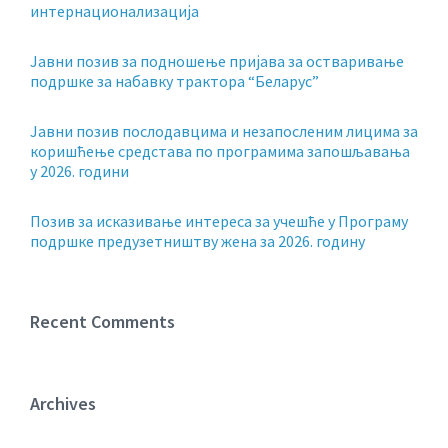
интернационализација
Јавни позив за подношење пријава за остваривање
подршке за набавку трактора “Беларус”
Јавни позив послодавцима и незапосленим лицима за
коришћење средстава по програмима запошљавања
у 2026. години
Позив за исказивање интереса за учешће у Програму
подршке предузетништву жена за 2026. годину
Recent Comments
Archives