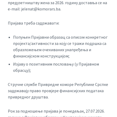
предузетништву жена за 2026. годину доставља се на
e-mail: jelenat@komorars.ba.
Пријава треба садржавати:
Попуњен Пријавни образац са описом конкретног
пројекта/активности за коју се тражи подршка са
образложењем очекиваних унапређења и
финансијском конструкцијом;
Изјаву о позитивним пословању (у Пријавном
обрасцу);
Стручне службе Привредне коморе Републике Срспке
задржавају право провјере финансијских података
привредног друштва.
Рок за подношење пријава је понедељак, 27.07.2026.