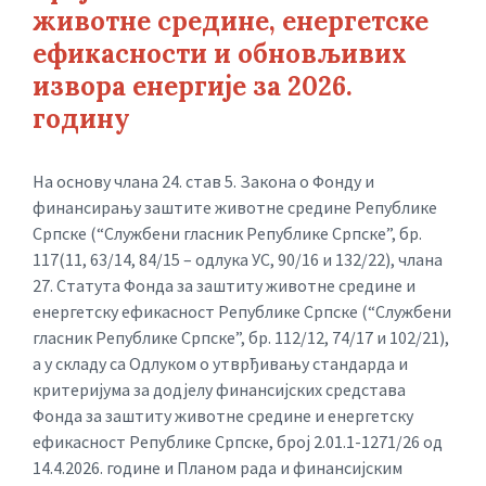
животне средине, енергетске
ефикасности и обновљивих
извора енергије за 2026.
годину
На основу члана 24. став 5. Закона о Фонду и
финансирању заштите животне средине Републике
Српске (“Службени гласник Републике Српске”, бр.
117(11, 63/14, 84/15 – одлука УС, 90/16 и 132/22), члана
27. Статута Фонда за заштиту животне средине и
енергетску ефикасност Републике Српске (“Службени
гласник Републике Српске”, бр. 112/12, 74/17 и 102/21),
а у складу са Одлуком о утврђивању стандарда и
критеријума за додјелу финансијских средстава
Фонда за заштиту животне средине и енергетску
ефикасност Републике Српске, број 2.01.1-1271/26 од
14.4.2026. године и Планом рада и финансијским