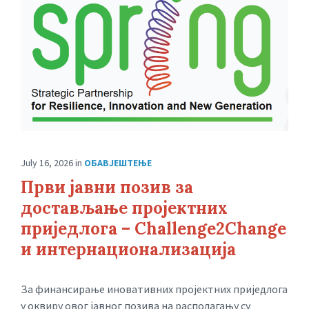
July 16, 2026
in
ОБАВЈЕШТЕЊЕ
Први јавни позив за
достављање пројектних
приједлога – Challenge2Change
и интернационализација
За финансирање иновативних пројектних приједлога
у оквиру овог јавног позива на располагању су