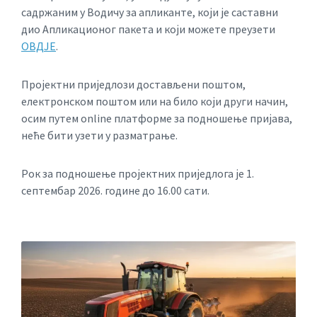
садржаним у Водичу за апликанте, који је саставни
дио Апликационог пакета и који можете преузети
ОВД‌ЈЕ
.
Пројектни приједлози достављени поштом,
електронском поштом или на било који други начин,
осим путем online платформе за подношење пријава,
неће бити узети у разматрање.
Рок за подношење пројектних приједлога је 1.
септембар 2026. године до 16.00 сати.