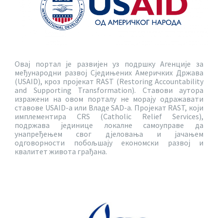
Овај портал је развијен уз подршку Агенције за
међународни развој Сједињених Америчких Држава
(USAID), кроз пројекат RAST (Restoring Accountability
and Supporting Transformation). Ставови аутора
изражени на овом порталу не морају одражавати
ставове USAID-a или Владе SAD-a. Пројекат RAST, који
имплементира CRS (Catholic Relief Services),
подржава јединице локалне самоуправе да
унапређењем свог дјеловања и јачањем
одговорности побољшају економски развој и
квалитет живота грађана.