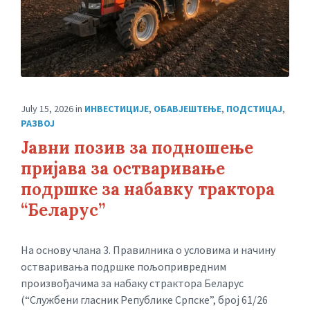
July 15, 2026
in
ИНВЕСТИЦИЈЕ
,
ОБАВЈЕШТЕЊЕ
,
ПОДСТИЦАЈ
,
РАЗВОЈ
Јавни позив за подношење
пријава за остваривање
подршке за набавку трактора
“Беларус”
На основу члана 3. Правилника о условима и начину
остваривања подршке пољопривредним
произвођачима за набаку страктора Беларус
(“Службени гласник Републике Српске”, број 61/26