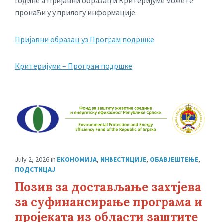
године а Пријавни образац и Критеријуме можете
пронаћи у у прилогу информације.
Пријавни образац уз Програм подршке
Критеријуми – Програм подршке
July 2, 2026
in
ЕКОНОМИЈА
,
ИНВЕСТИЦИЈЕ
,
ОБАВЈЕШТЕЊЕ
,
ПОДСТИЦАЈ
Позив за достављање захтјева
за суфинансирање програма и
пројеката из области заштите