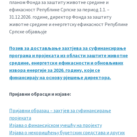
планом Фонда за заштиту животне средине и
ефикасност Републике Српске за период 1.1. –
31.12.2026. године, директор Фонда за заштиту
животне средине и енергетску ефикасност Републике
Српске објављује
Позив за достављање захтјева за суфинансирање
програма и пројеката из области заштите животне
средине, енергетске ефикасности и обновљивих
извора енергије за 2026. годину, који се
финансирају на основу рјешење директора.
Пријавни обрасци и изјаве:
Пријавни образац – захтјев за суфинансирање
пројеката
Изјава о финансијском учешћу на пројекту
Изјава о некоришћењу буџетских средстава и других