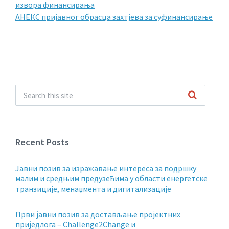
извора финансирања
АНЕКС пријавног обрасца захтјева за суфинансирање
Recent Posts
Jавни позив за изражавање интереса за подршку
малим и средњим предузећима у области енергетске
транзиције, менаџмента и дигитализације
Први јавни позив за достављање пројектних
приједлога – Challenge2Change и