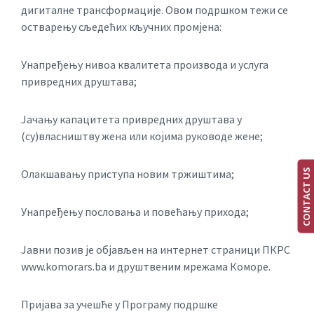
дигиталне трансформације. Овом подршком тежи се
остварењу сљедећих кључних промјена:
Унапређењу нивоа квалитета производа и услуга
привредних друштава;
Јачању капацитета привредних друштава у
(су)власништву жена или којима руководе жене;
CONTACT US
Олакшавању приступа новим тржиштима;
Унапређењу пословања и повећању прихода;
Јавни позив је објављен на интернет страници ПКРС
www.komorars.bа и друштвеним мрежама Коморе.
Пријава за учешће у Програму подршке