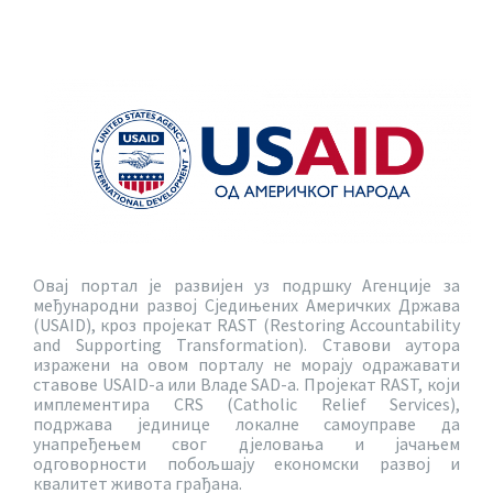
Овај портал је развијен уз подршку Агенције за
међународни развој Сједињених Америчких Држава
(USAID), кроз пројекат RAST (Restoring Accountability
and Supporting Transformation). Ставови аутора
изражени на овом порталу не морају одражавати
ставове USAID-a или Владе SAD-a. Пројекат RAST, који
имплементира CRS (Catholic Relief Services),
подржава јединице локалне самоуправе да
унапређењем свог дјеловања и јачањем
одговорности побољшају економски развој и
квалитет живота грађана.