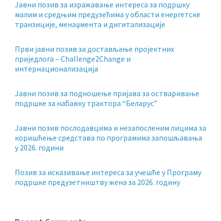
Jавни позив за изражавање интереса за подршку
малим и средњим предузећима у области енергетске
транзиције, менаџмента и дигитализације
Први јавни позив за достављање пројектних
приједлога – Challenge2Change и
интернационализација
Јавни позив за подношење пријава за остваривање
подршке за набавку трактора “Беларус”
Јавни позив послодавцима и незапосленим лицима за
коришћење средстава по програмима запошљавања
у 2026. години
Позив за исказивање интереса за учешће у Програму
подршке предузетништву жена за 2026. годину