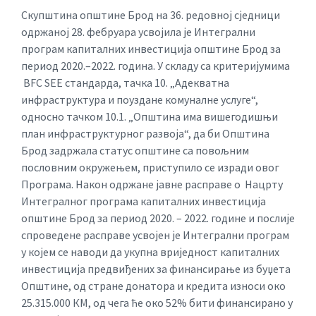
Скупштина општине Брод на 36. редовној сједници
одржаној 28. фебруара усвојила је Интегрални
програм капиталних инвестиција општине Брод за
период 2020.–2022. година. У складу са критеријумима
BFC SEE стандарда, тачка 10. „Адекватна
инфраструктура и поуздане комуналне услуге“,
односно тачком 10.1. „Општина има вишегодишњи
план инфраструктурног развоја“, да би Општина
Брод задржала статус општине са повољним
пословним окружењем, приступило се изради овог
Програма. Након одржане јавне расправе о Нацрту
Интегралног програма капиталних инвестиција
општине Брод за период 2020. – 2022. године и послије
спроведене расправе усвојен је Интегрални програм
у којем се наводи да укупна вриједност капиталних
инвестиција предвиђених за финансирање из буџета
Општине, од стране донатора и кредита износи око
25.315.000 КМ, од чега ће окo 52% бити финансирано у