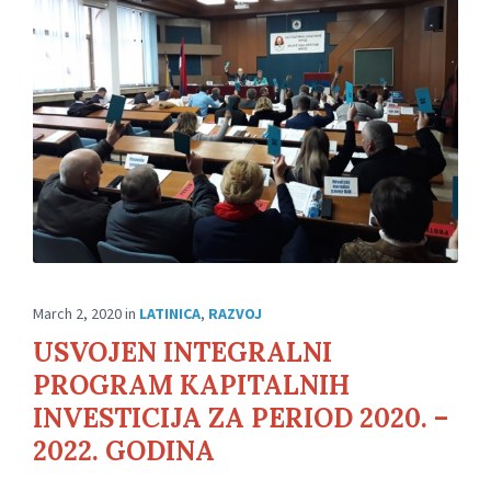
March 2, 2020
in
LATINICA
,
RAZVOJ
USVOJEN INTEGRALNI
PROGRAM KAPITALNIH
INVESTICIJA ZA PERIOD 2020. –
2022. GODINA