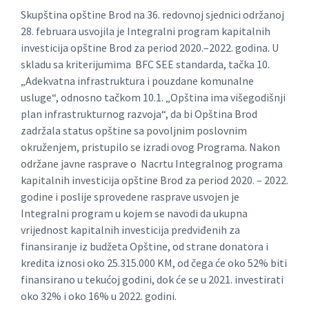
Skupština opštine Brod na 36. redovnoj sjednici održanoj
28. februara usvojila je Integralni program kapitalnih
investicija opštine Brod za period 2020.–2022. godina. U
skladu sa kriterijumima BFC SEE standarda, tačka 10.
„Adekvatna infrastruktura i pouzdane komunalne
usluge“, odnosno tačkom 10.1. „Opština ima višegodišnji
plan infrastrukturnog razvoja“, da bi Opština Brod
zadržala status opštine sa povoljnim poslovnim
okruženjem, pristupilo se izradi ovog Programa. Nakon
održane javne rasprave o Nacrtu Integralnog programa
kapitalnih investicija opštine Brod za period 2020. – 2022.
godine i poslije sprovedene rasprave usvojen je
Integralni program u kojem se navodi da ukupna
vrijednost kapitalnih investicija predviđenih za
finansiranje iz budžeta Opštine, od strane donatora i
kredita iznosi oko 25.315.000 KM, od čega će oko 52% biti
finansirano u tekućoj godini, dok će se u 2021. investirati
oko 32% i oko 16% u 2022. godini.