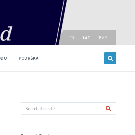
Choose
language:
EN
LAT
ЋИР
ODU
PODRŠKA