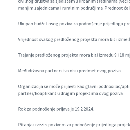
civilnog društva sa sjedištem u urbanim sredinama (veći cen
manjim zajednicama i ruralnim područjima. Prednost će b
Ukupan budžet ovog poziva za podnošenje prijedloga pro
Vrijednost svakog predloženog projekta mora biti između
Trajanje predloženog projekta mora biti između 9 i 18 mj
Međudržavna partnerstva nisu predmet ovog poziva.
Organizacija se može prijaviti kao glavni podnosilac/apl
partner/koaplikant u drugim projektima ovog poziva.
Rok za podnošenje prijava je 19.2.2024.
Pitanja u vezi s pozivom za podnošenje prijedloga proje