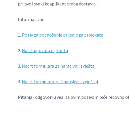
prijave i svaki koaplikant treba dostaviti.
Informativno:
1.
Poziv za podnošenje prijedloga projekata
2.
Nacrt ugovora o grantu
3.
Nacrt formulara za narativni izvještaj
4.
Nacrt formulara za finansijski izvještaj
Pitanja i odgovori u vezi sa ovim pozivom biće redovno ob