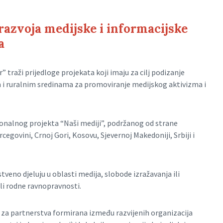
razvoja medijske i informacijske
a
” traži prijedloge projekata koji imaju za cilj podizanje
m i ruralnim sredinama za promoviranje medijskog aktivizma i
ionalnog projekta “Naši mediji”, podržanog od strane
cegovini, Crnoj Gori, Kosovu, Sjevernoj Makedoniji, Srbiji i
tveno djeluju u oblasti medija, slobode izražavanja ili
ili rodne ravnopravnosti.
i za partnerstva formirana između razvijenih organizacija