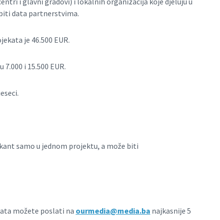
tri i glavni gradovi) i lokalnih organizacija koje djeluju u
iti data partnerstvima.
jekata je 46.500 EUR.
 7.000 i 15.500 EUR.
eseci.
ikant samo u jednom projektu, a može biti
kata možete poslati na
ourmedia@media.ba
najkasnije 5