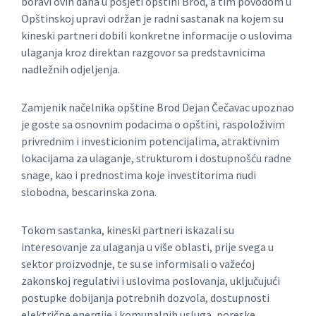
boravi ovih dana u posjeti opštini Brod, a tim povodom u
Opštinskoj upravi održan je radni sastanak na kojem su
kineski partneri dobili konkretne informacije o uslovima
ulaganja kroz direktan razgovor sa predstavnicima
nadležnih odjeljenja.
Zamjenik načelnika opštine Brod Dejan Čečavac upoznao
je goste sa osnovnim podacima o opštini, raspoloživim
privrednim i investicionim potencijalima, atraktivnim
lokacijama za ulaganje, strukturom i dostupnošću radne
snage, kao i prednostima koje investitorima nudi
slobodna, bescarinska zona.
Tokom sastanka, kineski partneri iskazali su
interesovanje za ulaganja u više oblasti, prije svega u
sektor proizvodnje, te su se informisali o važećoj
zakonskoj regulativi i uslovima poslovanja, uključujući
postupke dobijanja potrebnih dozvola, dostupnosti
električne energije i komunalnih usluga, poreske