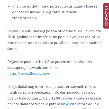
imaju jasno definisanu potrebu za uslugama koje se
CONTACT US
odnose na inovacije, digitalnu ili zelenu
transformaciju.
Prijave u okviru Javnog poziva otvorene su od 12. januara
2026. godine i zaprimaće se do popunjavanja raspoložive
kvote sredstava, u skladu sa pravilima Inovacione vaučer
šeme.
Prijave se podnose isključivo putem online sistema,
dostupnog na zvaničnom linku:
https://www.2boost.ba/en
U cilju dodatnog informisanja zainteresovanih mikro,
malih i srednjih preduzeća, Info dan povodom Javnog
poziva biće održan 26.01. u 13:00 časova. Prijava za učešće
na Info danu dostupna je putem
linka
Više informacija o