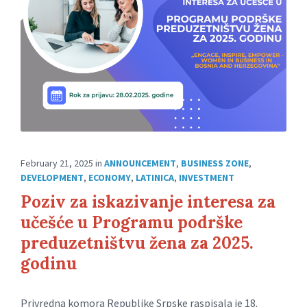
February 21, 2025
in
ANNOUNCEMENT
,
BUSINESS ZONE
,
DEVELOPMENT
,
ECONOMY
,
LATINICA
,
INVESTMENT
Poziv za iskazivanje interesa za
učešće u Programu podrške
preduzetništvu žena za 2025.
godinu
Privredna komora Republike Srpske raspisala je 18.