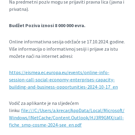
Na predmetni poziv mogu se prijaviti pravna lica (javna i
privatna).
Budžet Poziva iznosi 8 000 000 evra.
Online informativna sesija održaće se 17.10.2024. godine.
Više informacija o informativnoj sesiji i prijave za istu
možete naći na internet adresi:
https://eismea.ec.europa.eu/events/online-info-
session-call-social-economy-enterprises-capacity-
building-and-business-opportunities-2024-10-17_en
Vodič za aplikante je na sljedećem
linku:
file:///C:/Users/a.krecar/AppData/Local/Microsoft/
Windows/INetCache/Content.Outlook/HJ3R9GMX/call-
fiche_smp-cosme-2024-see_en.pdf