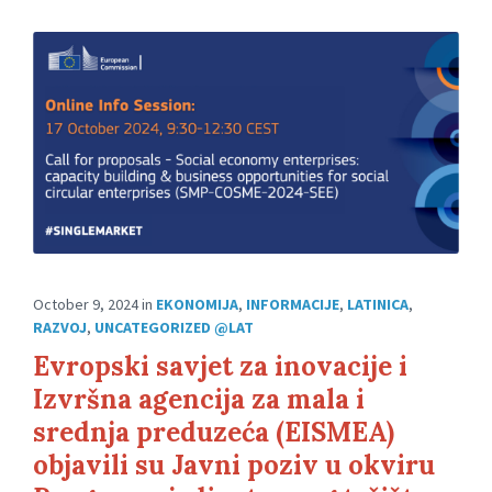
October 9, 2024
in
EKONOMIJA
,
INFORMACIJE
,
LATINICA
,
RAZVOJ
,
UNCATEGORIZED @LAT
Evropski savjet za inovacije i
Izvršna agencija za mala i
srednja preduzeća (EISMEA)
objavili su Javni poziv u okviru