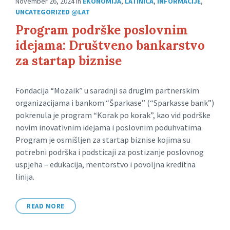
November 26, 2024
in
EKONOMIJA
,
LATINICA
,
INFORMACIJE
,
UNCATEGORIZED @LAT
Program podrške poslovnim
idejama: Društveno bankarstvo
za startap biznise
Fondacija “Mozaik” u saradnji sa drugim partnerskim
organizacijama i bankom “Šparkase” (“Sparkasse bank”)
pokrenula je program “Korak po korak”, kao vid podrške
novim inovativnim idejama i poslovnim poduhvatima.
Program je osmišljen za startap biznise kojima su
potrebni podrška i podsticaji za postizanje poslovnog
uspjeha – edukacija, mentorstvo i povoljna kreditna
linija.
READ MORE