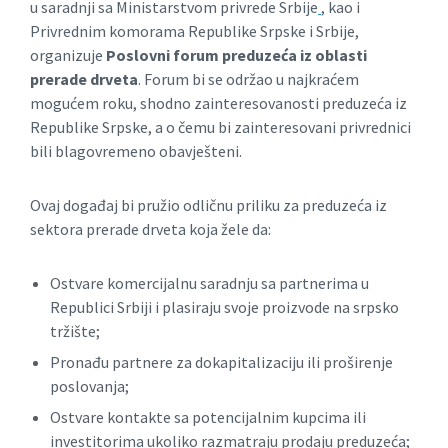
u saradnji sa Ministarstvom privrede Srbije
, kao i
Privrednim komorama Republike Srpske i Srbije,
organizuje
Poslovni forum preduzeća iz oblasti
prerade drveta
. Forum bi se održao u najkraćem
mogućem roku, shodno zainteresovanosti preduzeća iz
Republike Srpske, a o čemu bi zainteresovani privrednici
bili blagovremeno obavješteni.
Ovaj događaj bi pružio odličnu priliku za preduzeća iz
sektora prerade drveta koja žele da:
Ostvare komercijalnu saradnju sa partnerima u
Republici Srbiji i plasiraju svoje proizvode na srpsko
tržište;
Pronađu partnere za dokapitalizaciju ili proširenje
poslovanja;
Ostvare kontakte sa potencijalnim kupcima ili
investitorima ukoliko razmatraju prodaju preduzeća;