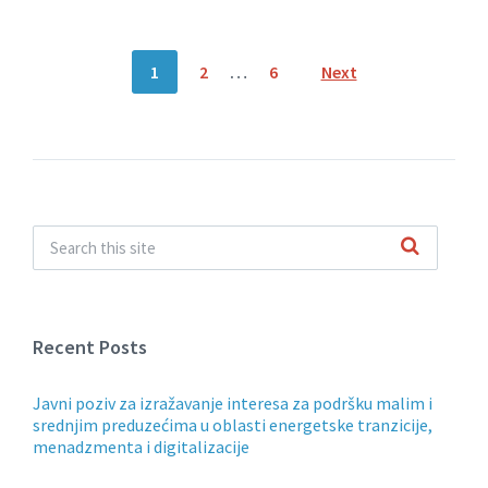
Posts
1
2
…
6
Next
navigation
Recent Posts
Javni poziv za izražavanje interesa za podršku malim i
srednjim preduzećima u oblasti energetske tranzicije,
menadzmenta i digitalizacije