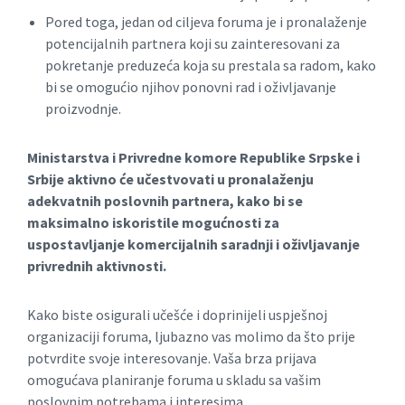
Pored toga, jedan od ciljeva foruma je i pronalaženje
potencijalnih partnera koji su zainteresovani za
pokretanje preduzeća koja su prestala sa radom, kako
bi se omogućio njihov ponovni rad i oživljavanje
proizvodnje.
Ministarstva i Privredne komore Republike Srpske i
Srbije aktivno će učestvovati u pronalaženju
adekvatnih poslovnih partnera, kako bi se
maksimalno iskoristile mogućnosti za
uspostavljanje komercijalnih saradnji i oživljavanje
privrednih aktivnosti.
Kako biste osigurali učešće i doprinijeli uspješnoj
organizaciji foruma, ljubazno vas molimo da što prije
potvrdite svoje interesovanje. Vaša brza prijava
omogućava planiranje foruma u skladu sa vašim
poslovnim potrebama i interesima.