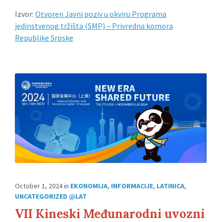
Izvor:
Otvoren Javni poziv u okviru Programa
jedinstvenog tržišta (SMP) – Privredna komora
Republike Srpske
October 1, 2024
in
EKONOMIJA
,
INFORMACIJE
,
LATINICA
,
UNCATEGORIZED @LAT
VII Kineski Međunarodni uvozni