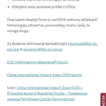
Otkrijete nove poslovne prilike i tržišta
Ovaj sajam okuplja firme iz različitih sektora, uključujući
tehnologiju, zdravstvo, proizvodnju, hranu i piće, te
mnoge druge.
Za dodatne informacije kontaktirajte
chairman@bh-cn-
coc.org
ili
secretary@bh-cn-coc.or
CIIE-Informativni-dokument
Preuzmi
China International Import Expo CIIE
Preuzmi
Izvor:
China International Import Expo (CIIE) –
Privredna komora Republike Srpske – Привредна
CONTACT US
комора Републике Српске (komorars.ba)