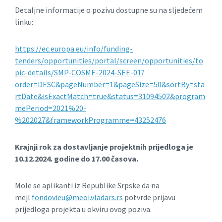
Detaljne informacije o pozivu dostupne su na sljedećem
linku:
https://ec.europa.eu/info/funding-
tenders/opportunities/portal/screen/opportunities/to
pic-details/SMP-COSME-2024-SEE-01?
order=DESC&pageNumber=1&pageSize=50&sortBy=sta
rtDate&isExactMatch=true&status=31094502&program
mePeriod=2021%20-
%202027&frameworkProgramme=43252476
Krajnji rok za dostavljanje projektnih prijedloga je
10.12.2024. godine do 17.00 časova.
Mole se aplikanti iz Republike Srpske da na
mejl
fondovieu@meoi.vladars.rs
potvrde prijavu
prijedloga projekta u okviru ovog poziva.