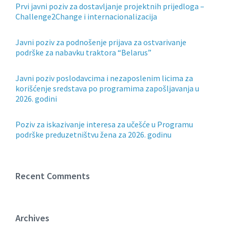
Prvi javni poziv za dostavljanje projektnih prijedloga –
Challenge2Change i internacionalizacija
Javni poziv za podnošenje prijava za ostvarivanje
podrške za nabavku traktora “Belarus”
Javni poziv poslodavcima i nezaposlenim licima za
korišćenje sredstava po programima zapošljavanja u
2026. godini
Poziv za iskazivanje interesa za učešće u Programu
podrške preduzetništvu žena za 2026. godinu
Recent Comments
Archives