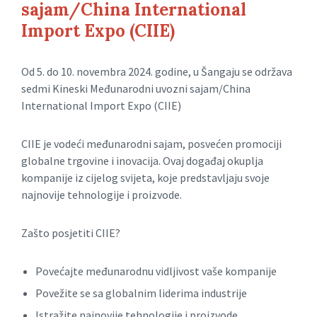
sajam/China International
Import Expo (CIIE)
Od 5. do 10. novembra 2024. godine, u Šangaju se održava
sedmi Kineski Međunarodni uvozni sajam/China
International Import Expo (CIIE)
CIIE je vodeći međunarodni sajam, posvećen promociji
globalne trgovine i inovacija. Ovaj događaj okuplja
kompanije iz cijelog svijeta, koje predstavljaju svoje
najnovije tehnologije i proizvode.
Zašto posjetiti CIIE?
Povećajte međunarodnu vidljivost vaše kompanije
Povežite se sa globalnim liderima industrije
Istražite najnovije tehnologije i proizvode