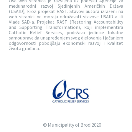
Ova web stranica je razvijena uz podršku Agencije za
međunarodni razvoj Sjedinjenih Američkih Država
(USAID), kroz projekat RAST. Stavovi autora izraženi na
web stranici ne moraju odražavati stavove USAID-a ili
Vlade SAD-a. Projekat RAST (Restoring Accountability
and Supporting Transformation), koji implementira
Catholic Relief Services, podržava jedinice lokalne
samouprave da unapređenjem svog djelovanja i jačanjem
odgovornosti poboljšaju ekonomski razvoj i kvalitet
života građana.
© Municipality of Brod 2020