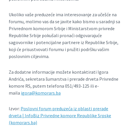
Ukoliko vaše preduzeće ima interesovanje za učešće na
forumu, molimo vas da se javite kako bismo u saradnji sa
Privrednom komorom Srbije i Ministarstvom privrede
Republike Srbije pokušali pronaći odgovarajuće
sagovornike i potencijalne partnere iz Republike Srbije,
koji će prisustvovati forumu i pružiti podršku vašim
poslovnim ciljevima.
Za dodatne informacije možete kontaktirati Igora
Andrića, sekretara šumarstva i prerade drveta Privredne
komore RS, putem telefona 051/493-125 ili e-
maila
igora@komorars.ba
Izvor:
Poslovni forum preduzeća iz oblasti prerade
drveta | InfoBiz Privredne komore Republike Srpske
(komorars.ba)