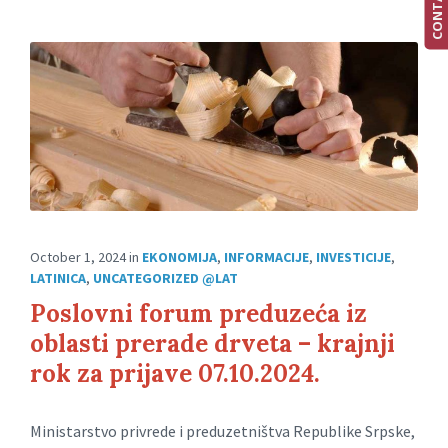
October 1, 2024
in
EKONOMIJA
,
INFORMACIJE
,
INVESTICIJE
,
LATINICA
,
UNCATEGORIZED @LAT
Poslovni forum preduzeća iz
oblasti prerade drveta – krajnji
rok za prijave 07.10.2024.
Ministarstvo privrede i preduzetništva Republike Srpske,