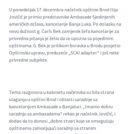
U ponedeljak 17. decembra načelnik opštine Brod Ilija
Jovičić je primio predstavnike Ambasade Sjedinjenih
američkih država, kancelarije Banja Luka. Po dolasku na
novu dužnost g. Čarls Bek zamjenik šefa kancelarije za
privredna pitanja je želio da se upozna sa pojedinim
opštinama. G. Bek je prilikom boravka u Brodu posjetio
Opštinsku upravu, preduzeće „SCAI adapter“ i još neke
privredne subjekte.
Tema razgovora u kabinetu načelnika su bila strana
ulaganja u opštini Brod i oblasti saradnje sa
kancelarijom Ambasade u Banjaluci. „Imamo dobru
saradnju sa ambasadama“ rekao je načelnik Jovičić, i
dodao da to donosi „dobre stvari koje se omogućuju
opštinama zahvaljujući saradnji sa stranim