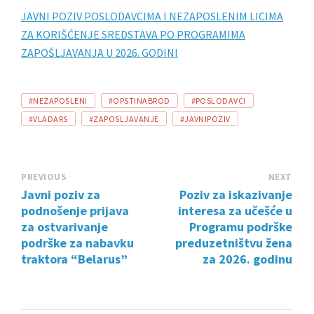
JAVNI POZIV POSLODAVCIMA I NEZAPOSLENIM LICIMA
ZA KORIŠĆENЈE SREDSTAVA PO PROGRAMIMA
ZAPOŠLЈAVANЈA U 2026. GODINI
TAGS:
#NEZAPOSLENI
#OPSTINABROD
#POSLODAVCI
#VLADARS
#ZAPOSLJAVANJE
#ЈAVNIPOZIV
PREVIOUS
NEXT
Javni poziv za
Poziv za iskazivanje
podnošenje prijava
interesa za učešće u
za ostvarivanje
Programu podrške
podrške za nabavku
preduzetništvu žena
traktora “Belarus”
za 2026. godinu