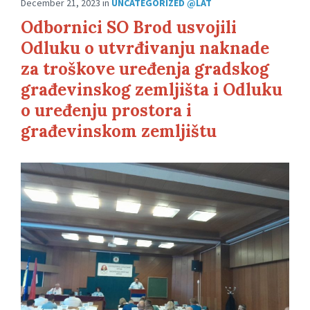
December 21, 2023
in
UNCATEGORIZED @LAT
Odbornici SO Brod usvojili
Odluku o utvrđivanju naknade
za troškove uređenja gradskog
građevinskog zemljišta i Odluku
o uređenju prostora i
građevinskom zemljištu