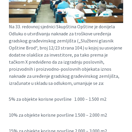
Na 33. redovnoj sjednici Skupština Opštine je donijela
Odluku o utvrđivanju naknade za troškove uređenja
gradskog građevinskog zemljišta („Službeni glasnik
Opštine Brod“, broj 12/23 strana 104.) u kojoj su usvojene
dodatne olakšice za investitore, pa tako prema je
tačkom X predviđeno da za izgradnju poslovnih,
proizvodnih i proizvodno-poslovnih objekata iznos
naknade za uređenje gradskog građevinskog zemljišta,
izračunate u skladu sa odlukom, umanjuje se za:
5% za objekte korisne površine 1.000 – 1.500 m2
10% za objekte korisne površine 1.500 – 2.000 m2
15% za objekte korisne površine 2.000 – 3.000 m2