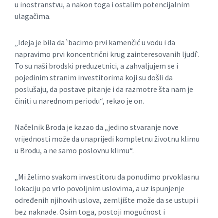
u inostranstvu, a nakon toga i ostalim potencijalnim
ulagačima.
„Ideja je bila da ‵bacimo prvi kamenčić u vodu i da
napravimo prvi koncentrični krug zainteresovanih ljudi‵.
To su naši brodski preduzetnici, a zahvaljujem se i
pojedinim stranim investitorima koji su došli da
poslušaju, da postave pitanje i da razmotre šta nam je
činiti u narednom periodu“, rekao je on.
Načelnik Broda je kazao da „jedino stvaranje nove
vrijednosti može da unaprijedi kompletnu životnu klimu
u Brodu, a ne samo poslovnu klimu“.
„Mi želimo svakom investitoru da ponudimo prvoklasnu
lokaciju po vrlo povoljnim uslovima, a uz ispunjenje
određenih njihovih uslova, zemljište može da se ustupi i
bez naknade. Osim toga, postoji mogućnost i