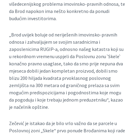
višedecenijskog problema imovinsko-pravnih odnosa, te
da Brod napokon ima nešto konkretno da ponudi
budućim investitorima.
„Brod uvijek boluje od neriješenih imovinsko-pravnih
odnosa i zahvaljujem se svojim saradnicima i
zaposlenicima RUGIP-a, odnosno našeg katastra koji su
u rekordnom vremenu uspjeli da Poslovnu zonu ‵Skele‵
konačno pravno usaglase, tako da smo prije nepuna dva
mjeseca dobili jedan kompletan proizvod, dobili smo
blizu 200 hiljada kvadrata prvoklasnog poslovnog
zemljišta na 300 metara od graničnog prelaza sa svim
mogućim predispozicijama i pogodnostima koje mogu
da pogoduju i koje trebaju jednom preduzetniku“, kazao
je načelnik opštine.
Zečević je istakao da je bilo vrlo važno da se parcele u
Poslovnoj zoni „Skele“ prvo ponude Brođanima koji rade