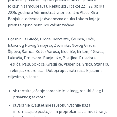
lokalnih samouprava u Republici Srpskoj 22. i 23. aprila
2025. godine u Administrativnom centru Vlade RS u
Banjaluci održana je dvodnevna obuka tokom koje je
predstavljeno nekoliko važnih tačaka.
Učesnici iz Bileće, Broda, Dervente, Čelinca, Foče,
Istočnog Novog Sarajeva, Zvornika, Novog Grada,
Šipova, Šamca, Kotor Varoša, Modriče, Mrkonjić Grada,
Laktaša, Prnjavora, Banjaluke, Bijeljine, Prijedora,
Teslića, Pala, Sokoca, Gradiške, Vlasenice, Srpca, Stanara,
Trebinja, Srebrenice i Doboja upoznati su sa ključnim
ciljevima, a to su:
sistemsko jačanje saradnje lokalnog, republičkog i
privatnog sektora
stvaranje kvalitetnije i sveobuhvatnije baza
informacija o postojećim preprekama za investiranje