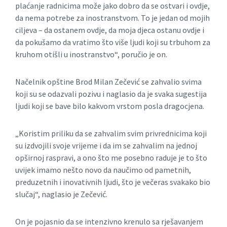
plaćanje radnicima može jako dobro da se ostvari i ovdje,
da nema potrebe za inostranstvom. To je jedan od mojih
ciljeva – da ostanem ovdje, da moja djeca ostanu ovdje i
da pokušamo da vratimo što više ljudi koji su trbuhom za
kruhom otišli u inostranstvo“, poručio je on.
Načelnik opštine Brod Milan Zečević se zahvalio svima
koji su se odazvali pozivu i naglasio da je svaka sugestija
ljudi koji se bave bilo kakvom vrstom posla dragocjena.
„Koristim priliku da se zahvalim svim privrednicima koji
su izdvojili svoje vrijeme i da im se zahvalim na jednoj
opširnoj raspravi, a ono što me posebno raduje je to što
uvijek imamo nešto novo da naučimo od pametnih,
preduzetnih i inovativnih ljudi, što je večeras svakako bio
slučaj“, naglasio je Zečević.
On je pojasnio da se intenzivno krenulo sa rješavanjem