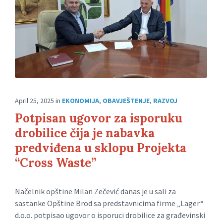
April 25, 2025
in
EKONOMIJA
,
OBAVJEŠTENJE
,
RAZVOJ
Potpisan ugovor za isporuku
drobilice čija je nabavka
predviđena u sklopu Projekta
“Cross Waste”
Načelnik opštine Milan Zečević danas je u sali za
sastanke Opštine Brod sa predstavnicima firme „Lager“
d.o.o. potpisao ugovor o isporuci drobilice za građevinski