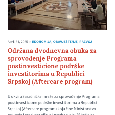
April 24, 2025
in
EKONOMIJA
,
OBAVJEŠTENJE
,
RAZVOJ
Održana dvodnevna obuka za
sprovođenje Programa
postinvesticione podrške
investitorima u Republici
Srpskoj (Aftercare program)
U okviru Saradničke mreže za sprovođenje Programa
postinvesticione podrške investitorima u Republici
Srpskoj (Aftercare program) koju čine Ministarstvo
privrede i preduzetništva i predstavnici 28 jedinica