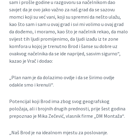
sam i prošle godine u razgovoru sa načelnikom dao
savjet da je ovo jako važno za naš grad da se sazovu
momci koji su već vani, koji su spremni da nešto ulažu,
kao što sam i sam u ovaj grad i svi mi volimo u ovaj grad
da dođemo, i moramo, kao što je načelnik rekao, da malo
svijest tih ljudi promijenimo, da ljudi izađu iz te zone
komfora u kojoj je trenutno Brod i šanse su dobre uz
ovakvog načelnika da se ide naprijed, sasvim sigurno“,
kazao je Vrač i dodao:
„Plan nam je da dolazimo ovdje i da se širimo ovdje
odakle smo i krenuli“.
Potencijal koji Brod ima zbog svog geografskog
položaja, ali i brojnih drugih prednosti, prije šest godina
prepoznao je Mika Zečević, vlasnik firme „DM Montaža“.
„Naš Brod je na idealnom mjestu za poslovanje.