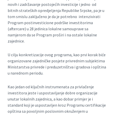
novih i zadržavanje postojećih investicije i jedno od
bitnih strateških opredjeljenja Republike Srpske, pa je u
tom smislu zaključeno je da je potrebno intenzivirati
Program postinvesticione podrške investitorima
(aftercare) u 28 jedinica lokalne samouprave sa
namjerom da se Program proširi i na ostale lokalne
zajednice.
U cilju konkretizacije ovog programa, kao prvi korak biće
organizovane zajedničke posjete privrednim subjektima
Ministarstva privrede i preduzetništva i gradova i opština
u narednom periodu.
Kao jedan od ključnih instrumenata za privlačenje
investitora jeste i uspostavljanje dobre organizacije
unutar lokalnih zajednica, a kao dobar primjer je i
standard koji je uspostavljen kroz Programu certifikacije
opština sa povoljnim poslovnim okruženjem u