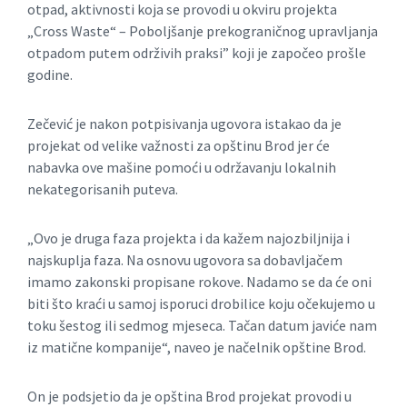
otpad, aktivnosti koja se provodi u okviru projekta
„Cross Waste“ – Poboljšanje prekograničnog upravljanja
otpadom putem održivih praksi” koji je započeo prošle
godine.
Zečević je nakon potpisivanja ugovora istakao da je
projekat od velike važnosti za opštinu Brod jer će
nabavka ove mašine pomoći u održavanju lokalnih
nekategorisanih puteva.
„Ovo je druga faza projekta i da kažem najozbiljnija i
najskuplja faza. Na osnovu ugovora sa dobavljačem
imamo zakonski propisane rokove. Nadamo se da će oni
biti što kraći u samoj isporuci drobilice koju očekujemo u
toku šestog ili sedmog mjeseca. Tačan datum javiće nam
iz matične kompanije“, naveo je načelnik opštine Brod.
On je podsjetio da je opština Brod projekat provodi u