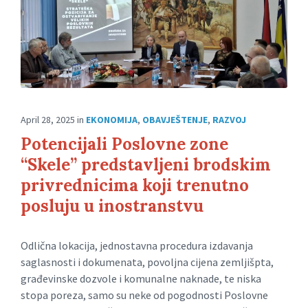
April 28, 2025
in
EKONOMIJA
,
OBAVJEŠTENJE
,
RAZVOJ
Potencijali Poslovne zone
“Skele” predstavljeni brodskim
privrednicima koji trenutno
posluju u inostranstvu
Odlična lokacija, jednostavna procedura izdavanja
saglasnosti i dokumenata, povoljna cijena zemljišpta,
građevinske dozvole i komunalne naknade, te niska
stopa poreza, samo su neke od pogodnosti Poslovne