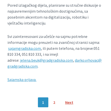
Pored izlagačkog dijela, planirane su stručne diskusije o
najsavremenijim tehnološkim dostignućima, sa
posebnim akcentom na digitalizaciju, robotiku i
vještačku inteligenciju.
Svi zainteresovani za učešće na sajmu potrebne
informacije mogu preuzeti na zvaničnoj stranici sajma:
sajamgradiska.com
, ili putem telefona, na brojeve:051
810 334, 051 810 333, i na imejl
adrese:
jelena.beuk@gradgradiska.com
,
darko.vrhovac@
gradgradiska.com
.
Sajamska prijava.
Posts
1
2
Next
navigation