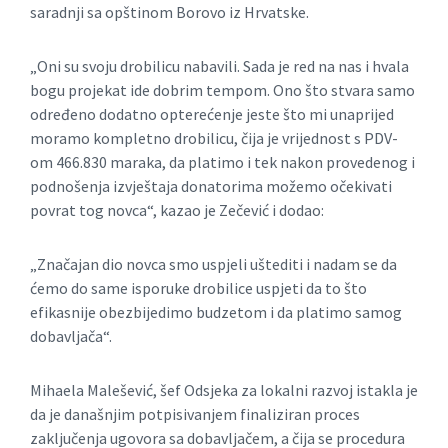
saradnji sa opštinom Borovo iz Hrvatske.
„Oni su svoju drobilicu nabavili. Sada je red na nas i hvala
bogu projekat ide dobrim tempom. Ono što stvara samo
određeno dodatno opterećenje jeste što mi unaprijed
moramo kompletno drobilicu, čija je vrijednost s PDV-
om 466.830 maraka, da platimo i tek nakon provedenog i
podnošenja izvještaja donatorima možemo očekivati
povrat tog novca“, kazao je Zečević i dodao:
„Značajan dio novca smo uspjeli uštediti i nadam se da
ćemo do same isporuke drobilice uspjeti da to što
efikasnije obezbijedimo budzetom i da platimo samog
dobavljača“.
Mihaela Malešević, šef Odsjeka za lokalni razvoj istakla je
da je današnjim potpisivanjem finaliziran proces
zaključenja ugovora sa dobavljačem, a čija se procedura