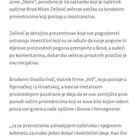
zone „Skele“, poručeno je na sastanku koji je načelnik
opštine Brod Milan Zečević večeras održao sa brodskim
privrednicima koji posluju u inostranstvu.
Zečević je detaljno prezentovao koje sve pogodnosti
ostvaruju investitori koji su se odluče da svoje pogone ili
dijelove proizvodnih pogona premjeste u Brod, a sudeći
po komentarima, dobar dio večeras prisutnih podržao je
ovu inicijativu.
Brođanin Slaviša Vrač, vlasnik firme „VsV“, koja posluje u
Njemačkoj i u Hrvatskoj, a bavi se metalnom
proizvodnjom pozdravio je ideju da se ovo zemljište prvo
ponudi našim privrednicima koji se bave bilo kojim vidom
posla van granica naše opštine i Bosne i Hercegovine.
„Ja se prvenstveno zahvaljujem načelniku i njegovom
kabinetu za ovako jedan dobar i kvalitetan skup. Kao što