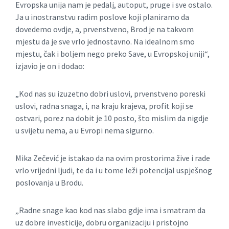
Evropska unija nam je pedalj, autoput, pruge i sve ostalo.
Ja u inostranstvu radim poslove koji planiramo da
dovedemo ovdje, a, prvenstveno, Brod je na takvom
mjestu da je sve vrlo jednostavno. Na idealnom smo
mjestu, čak i boljem nego preko Save, u Evropskoj uniji“,
izjavio je on i dodao:
„Kod nas su izuzetno dobri uslovi, prvenstveno poreski
uslovi, radna snaga, i, na kraju krajeva, profit koji se
ostvari, porez na dobit je 10 posto, što mislim da nigdje
u svijetu nema, a u Evropi nema sigurno.
Mika Zečević je istakao da na ovim prostorima žive i rade
vrlo vrijedni ljudi, te da i u tome leži potencijal uspješnog
poslovanja u Brodu.
„Radne snage kao kod nas slabo gdje ima i smatram da
uz dobre investicije, dobru organizaciju i pristojno