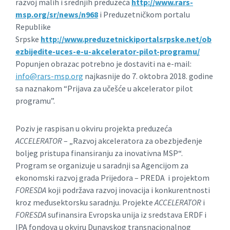
razvoj malih i srednjih preduzeća
http
://www
.rars
-
msp
.org
/sr
/news
/n
968
i Preduzetničkom portalu
Republike
Srpske
http
://www
.preduzetnickiportalsrpske
.net
/ob
ezbijedite
-uces
-e
-u
-akcelerator
-pilot
-programu
/
Popunjen obrazac potrebno je dostaviti na e-mail:
info@rars-msp.org
najkasnije do 7. oktobra 2018. godine
sa naznakom “Prijava za učešće u akcelerator pilot
programu”.
Poziv je raspisan u okviru projekta preduzeća
A
CCELERATOR
– „Razvoj akceleratora za obezbjeđenje
boljeg pristupa finansiranju za inovativna MSP“.
Program se organizuje u saradnji sa Agencijom za
ekonomski razvoj grada Prijedora – PREDA i projektom
FORESDA
koji podržava razvoj inovacija i konkurentnosti
kroz međusektorsku saradnju. Projekte
ACCELERATOR
i
FORESDA
sufinansira Evropska unija iz sredstava ERDF i
IPA fondova u okviru Dunavskog transnacionalnog