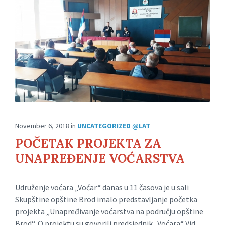
November 6, 2018
in
UNCATEGORIZED @LAT
POČETAK PROJEKTA ZA
UNAPREĐENJE VOĆARSTVA
Udruženje voćara „Voćar“ danas u 11 časova je u sali
Skupštine opštine Brod imalo predstavljanje početka
projekta „Unapređivanje voćarstva na području opštine
Brod“. O projektu su govorili predsjednik „Voćara“ Vid