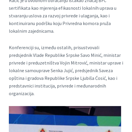
Račić je u uvodnom obraćanju istakao značaj BFC
sertifikata kao mjerenja efikasnosti lokalnih uprava u
stvaranju uslova za razvoj privrede i ulaganja, kao i
kontinuiranu podršku koju Privredna komora pruža
lokalnim zajednicama.
Konferenciji su, između ostalih, prisustvovali
predsjednik Vlade Republike Srpske Savo Minić, ministar
privrede i preduzetništva Vojin Mitrović, ministar uprave i
lokalne samouprave Senka Jujić, predsjednik Saveza
opština i gradova Republike Srpske Ljubiša Ćosić, kao i
predstavnici institucija, privrede i međunarodnih
organizacija.